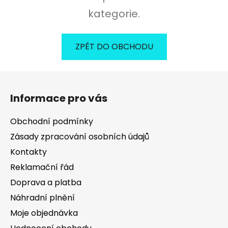
kategorie.
ZPĚT DO OBCHODU
Z
á
Informace pro vás
p
a
Obchodní podmínky
t
Zásady zpracování osobních údajů
í
Kontakty
Reklamační řád
Doprava a platba
Náhradní plnění
Moje objednávka