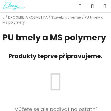
Přejít
Hledat
NÁKUP
na
obsah
KOŠÍK
Domů
/
DROGERIE A KOSMETIKA
/
Stavební chemie
/
PU tmely a
MS polymery
PU tmely a MS polymery
Produkty teprve připravujeme.
Můžete se ale podívat na ostatní