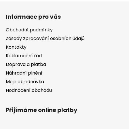
Z
á
Informace pro vás
p
a
Obchodní podmínky
t
Zásady zpracování osobních údajů
í
Kontakty
Reklamační řád
Doprava a platba
Náhradní plnění
Moje objednávka
Hodnocení obchodu
Přijímáme online platby