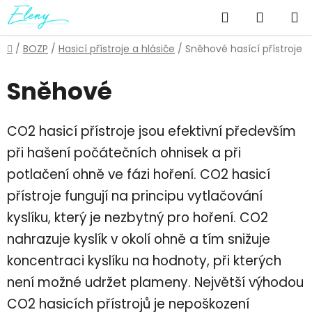
Přejít
Hledat
NÁKUP
na
obsah
KOŠÍK
Domů
/
BOZP
/
Hasicí přístroje a hlásiče
/
Sněhové hasící přístroje
Sněhové
CO2 hasicí přístroje jsou efektivní především
při hašení počátečních ohnisek a při
potlačení ohně ve fázi hoření. CO2 hasicí
přístroje fungují na principu vytlačování
kyslíku, který je nezbytný pro hoření. CO2
nahrazuje kyslík v okolí ohně a tím snižuje
koncentraci kyslíku na hodnoty, při kterých
není možné udržet plameny. Největší výhodou
CO2 hasicích přístrojů je nepoškození