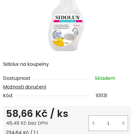
Sidolux na koupelny
Dostupnost
Skladem
Možnosti doručení
Kód:
101131
58,66 Kč
/ ks
48,48 Kč bez DPH
Měrná cena:
234,64 Kč / 1 l