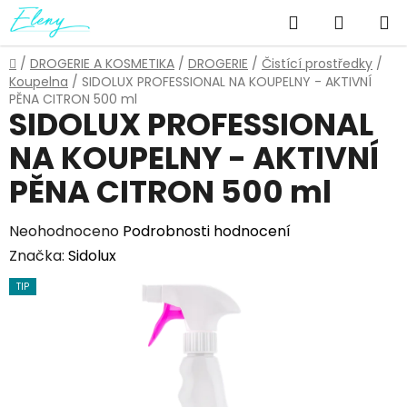
Přejít
Hledat
NÁKUP
na
obsah
KOŠÍK
Domů
/
DROGERIE A KOSMETIKA
/
DROGERIE
/
Čistící prostředky
/
Koupelna
/
SIDOLUX PROFESSIONAL NA KOUPELNY - AKTIVNÍ
PĚNA CITRON 500 ml
SIDOLUX PROFESSIONAL
NA KOUPELNY - AKTIVNÍ
PĚNA CITRON 500 ml
Průměrné
Neohodnoceno
Podrobnosti hodnocení
hodnocení
Značka:
Sidolux
produktu
TIP
je
0,0
z
5
hvězdiček.