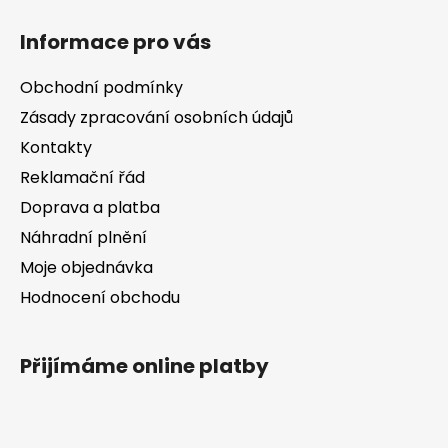
Z
á
Informace pro vás
p
a
Obchodní podmínky
t
Zásady zpracování osobních údajů
í
Kontakty
Reklamační řád
Doprava a platba
Náhradní plnění
Moje objednávka
Hodnocení obchodu
Přijímáme online platby