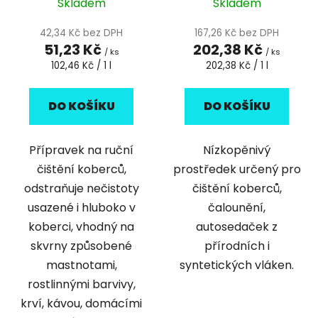
Skladem
Skladem
42,34 Kč bez DPH
167,26 Kč bez DPH
51,23 Kč
202,38 Kč
/ ks
/ ks
Měrná
Měrná
102,46 Kč / 1 l
202,38 Kč / 1 l
cena:
cena:
DO KOŠÍKU
DO KOŠÍKU
Přípravek na ruční
Nízkopěnivý
čištění koberců,
prostředek určený pro
odstraňuje nečistoty
čištění koberců,
usazené i hluboko v
čalounění,
koberci, vhodný na
autosedaček z
skvrny způsobené
přírodních i
mastnotami,
syntetických vláken.
rostlinnými barvivy,
krví, kávou, domácími