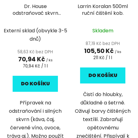
Dr. House
Larrin Koralan 500ml
odstraňovač skvrn
ruční čištění kob.
tekutý 1 L
Externí sklad (obvykle 3-5
Skladem
dnů)
87,19 Kč bez DPH
105,50 Kč
58,63 Kč bez DPH
/ ks
Měrná
70,94 Kč
211 Kč / 1 l
/ ks
cena:
Měrná
70,94 Kč / 1 l
cena:
DO KOŠÍKU
DO KOŠÍKU
Čistí do hloubky,
Přípravek na
důkladně a šetrně.
odstraňování i silných
Oživují barvy čištěných
skvrn (káva, čaj,
textílií. Zabraňují
červené víno, ovoce,
opětovnému
tráva aj.). Možno použít
znečištění. Přispívají k