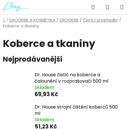
Přejít
Hledat
NÁKUP
na
obsah
KOŠÍK
Domů
/
DROGERIE A KOSMETIKA
/
DROGERIE
/
Čistící prostředky
/
Koberce a tkaniny
Koberce a tkaniny
Nejprodávanější
Dr. House čistič na koberce a
čalounění v rozprašovači 500 ml
Skladem
69,93 Kč
Dr. House strojní čištění koberců 500
ml
Skladem
51,23 Kč