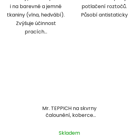
i na barevné a jemné
potlačení roztočů.
tkaniny (vlna, hedvábí).
Působí antistaticky
Zvýšuje účinnost
pracích...
Mr. TEPPICH na skvrny
čalounění, koberce
500ml rozprašovač
Skladem