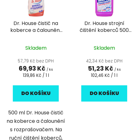
s
r
p
o
r
d
Dr. House čistič na
Dr. House strojní
o
u
koberce a čalounění
čištění koberců 500
d
k
v rozprašovači 500 ml
ml
u
t
k
Skladem
Skladem
ů
t
57,79 Kč bez DPH
42,34 Kč bez DPH
ů
69,93 Kč
51,23 Kč
/ ks
/ ks
Měrná
Měrná
139,86 Kč / 1 l
102,46 Kč / 1 l
cena:
cena:
DO KOŠÍKU
DO KOŠÍKU
500 ml Dr. House čistič
na koberce a čalounění
s rozprašovačem. Na
ruční čištění koberců,