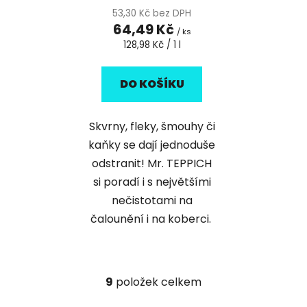
53,30 Kč bez DPH
64,49 Kč
/ ks
Měrná
128,98 Kč / 1 l
cena:
DO KOŠÍKU
Skvrny, fleky, šmouhy či
kaňky se dají jednoduše
odstranit! Mr. TEPPICH
si poradí i s největšími
nečistotami na
čalounění i na koberci.
9
položek celkem
O
v