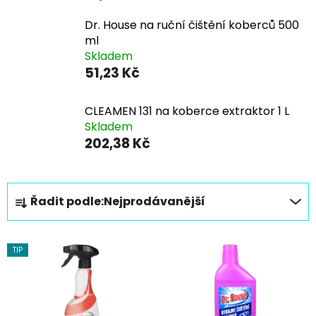
Dr. House na ruční čištění koberců 500
ml
Skladem
51,23 Kč
CLEAMEN 131 na koberce extraktor 1 L
Skladem
202,38 Kč
Ř
Řadit podle:
Nejprodávanější
a
z
V
e
TIP
ý
n
p
í
i
p