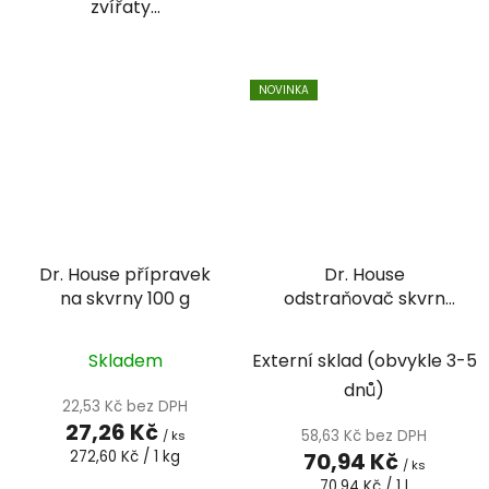
zvířaty...
NOVINKA
Dr. House přípravek
Dr. House
na skvrny 100 g
odstraňovač skvrn
tekutý Whitening 1 L
Skladem
Externí sklad (obvykle 3-5
dnů)
22,53 Kč bez DPH
27,26 Kč
58,63 Kč bez DPH
/ ks
Měrná
272,60 Kč / 1 kg
70,94 Kč
/ ks
cena:
Měrná
70,94 Kč / 1 l