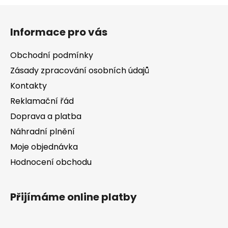
l
Z
á
á
d
Informace pro vás
p
a
a
c
Obchodní podmínky
t
í
Zásady zpracování osobních údajů
í
p
Kontakty
r
v
Reklamační řád
k
Doprava a platba
y
v
Náhradní plnění
ý
Moje objednávka
p
Hodnocení obchodu
i
s
u
Přijímáme online platby