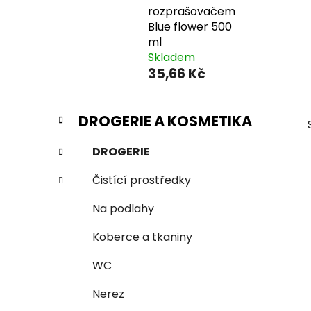
rozprašovačem
Blue flower 500
ml
Skladem
35,66 Kč
P
K
Přeskočit
DROGERIE A KOSMETIKA
a
o
kategorie
t
s
DROGERIE
e
t
g
Čistící prostředky
r
o
a
r
Na podlahy
i
n
e
n
Koberce a tkaniny
í
WC
p
a
Nerez