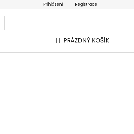
Přihlášení
Registrace
 a platba
Náhradní plnění
Moje objednávka
Hod
PRÁZDNÝ KOŠÍK
NÁKUPNÍ
KOŠÍK