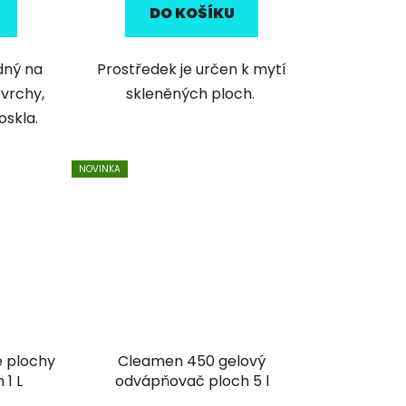
DO KOŠÍKU
dný na
Prostředek je určen k mytí
ovrchy,
skleněných ploch.
oskla.
NOVINKA
é plochy
Cleamen 450 gelový
 1 L
odvápňovač ploch 5 l