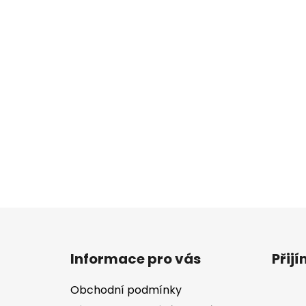
Z
á
Informace pro vás
Přij
p
a
Obchodní podmínky
t