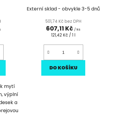
Externí sklad - obvykle 3-5 dnů
H
501,74 Kč bez DPH
607,11 Kč
s
/ ks
Měrná
121,42 Kč / 1 l
cena:
DO KOŠÍKU
 k mytí
, výplní
h desek a
prejovou