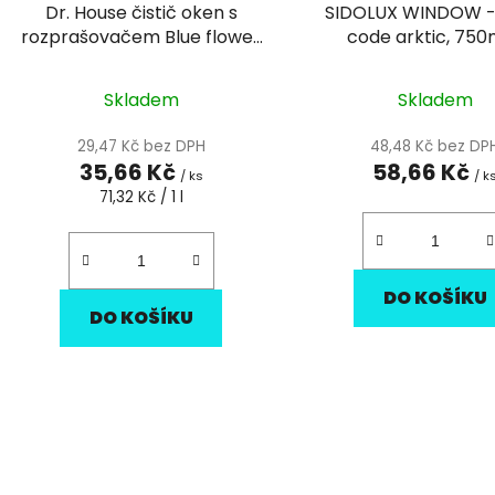
Dr. House čistič oken s
SIDOLUX WINDOW -
u
rozprašovačem Blue flower
code arktic, 750
k
500 ml
rozprašovače
t
Skladem
Skladem
ů
29,47 Kč bez DPH
48,48 Kč bez DP
35,66 Kč
58,66 Kč
/ ks
/ k
Měrná
71,32 Kč / 1 l
cena:
DO KOŠÍKU
DO KOŠÍKU