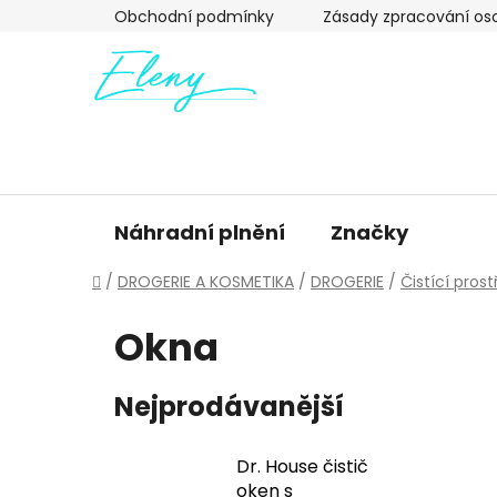
Přejít
Obchodní podmínky
Zásady zpracování os
na
obsah
Náhradní plnění
Značky
Domů
/
DROGERIE A KOSMETIKA
/
DROGERIE
/
Čistící pros
Okna
Nejprodávanější
Dr. House čistič
oken s