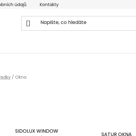
obních údajů
Kontakty
Reklamační řád
Doprava
tředky
/
Okna
SIDOLUX WINDOW
SATUR OKNA