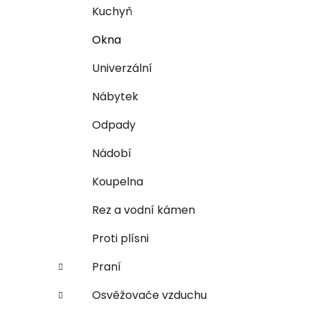
n
Kuchyň
e
l
Okna
Univerzální
Nábytek
Odpady
Nádobí
Koupelna
Rez a vodní kámen
Proti plísni
Praní
Osvěžovače vzduchu