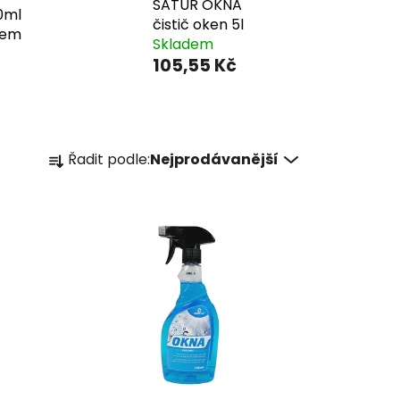
SATUR OKNA
0ml
čistič oken 5l
čem
Skladem
105,55 Kč
Ř
Řadit podle:
Nejprodávanější
a
z
e
n
í
p
r
o
d
u