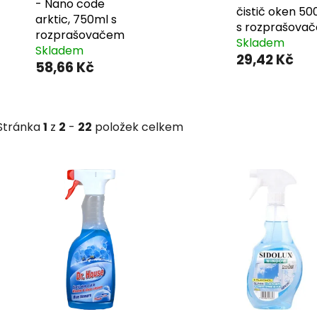
- Nano code
čistič oken 50
arktic, 750ml s
s rozprašova
rozprašovačem
Skladem
Skladem
29,42 Kč
58,66 Kč
Stránka
1
z
2
-
22
položek celkem
V
ý
p
i
s
p
r
o
d