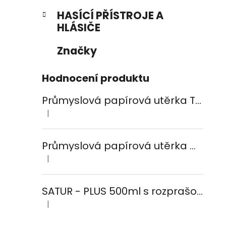
HASÍCÍ PŘÍSTROJE A
HLÁSIČE
Značky
Hodnocení produktu
Průmyslová papírová utěrka TEMCA PROFIX Durex plus - 2ks
|
Hodnocení produktu je 5 z 5 hvězdiček.
Průmyslová papírová utěrka CELTEX Smart White 800, šířka 24cm, 2vrstvy
|
Hodnocení produktu je 5 z 5 hvězdiček.
SATUR - PLUS 500ml s rozprašovačem na koupelny
|
Hodnocení produktu je 5 z 5 hvězdiček.