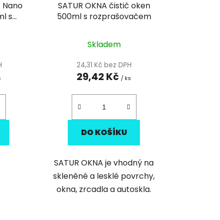
k
 Nano
SATUR OKNA čistič oken
t
ml s
500ml s rozprašovačem
ů
m
Skladem
H
24,31 Kč bez DPH
29,42 Kč
s
/ ks
DO KOŠÍKU
SATUR OKNA je vhodný na
skleněné a lesklé povrchy,
okna, zrcadla a autoskla.