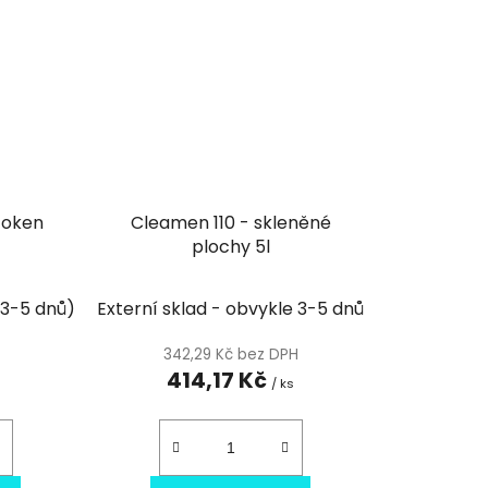
 oken
Cleamen 110 - skleněné
plochy 5l
 3-5 dnů)
Externí sklad - obvykle 3-5 dnů
342,29 Kč bez DPH
414,17 Kč
s
/ ks