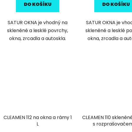
DO KOŠÍKU
DO KOŠÍKU
SATUR OKNA je vhodný na
SATUR OKNA je vho
skleněné a lesklé povrchy,
skleněné a lesklé p
okna, zrcadla a autoskla.
okna, zrcadla a aut
CLEAMEN 112 na okna a rámy 1
CLEAMEN 110 skleněn
L
s rozprašovačem