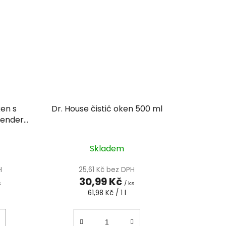
ken s
Dr. House čistič oken 500 ml
vender
Skladem
H
25,61 Kč bez DPH
30,99 Kč
s
/ ks
Měrná
61,98 Kč / 1 l
cena: