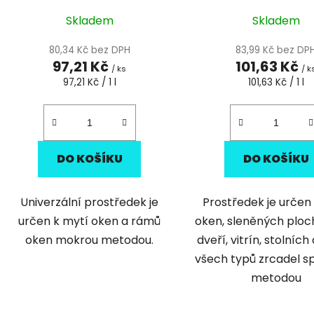
Skladem
Skladem
80,34 Kč bez DPH
83,99 Kč bez DP
97,21 Kč
101,63 Kč
/ ks
/ k
Měrná
Měrná
97,21 Kč / 1 l
101,63 Kč / 1 l
cena:
cena:
DO KOŠÍKU
DO KOŠÍKU
Univerzální prostředek je
​Prostředek je určen
určen k mytí oken a rámů
oken, sleněných ploch
oken mokrou metodou.
dveří, vitrín, stolníc
všech typů zrcadel s
metodou