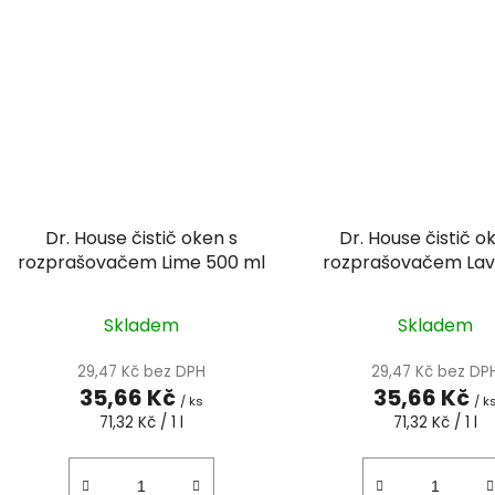
Dr. House čistič oken s
Dr. House čistič o
rozprašovačem Lime 500 ml
rozprašovačem La
500 ml
Skladem
Skladem
29,47 Kč bez DPH
29,47 Kč bez DP
35,66 Kč
35,66 Kč
/ ks
/ k
Měrná
Měrná
71,32 Kč / 1 l
71,32 Kč / 1 l
cena:
cena: