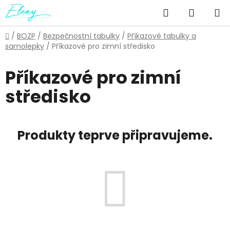
Přejít
Hledat
NÁKUP
na
obsah
KOŠÍK
Domů
/
BOZP
/
Bezpečnostní tabulky
/
Příkazové tabulky a
samolepky
/
Příkazové pro zimní středisko
Příkazové pro zimní
středisko
Produkty teprve připravujeme.