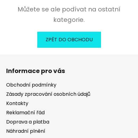
Můžete se ale podívat na ostatní
kategorie.
ZPĚT DO OBCHODU
Z
á
Informace pro vás
p
a
Obchodní podmínky
t
Zásady zpracování osobních údajů
í
Kontakty
Reklamační řád
Doprava a platba
Náhradní plnění