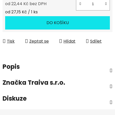
od
22,44 Kč
bez DPH
Měrná cena:
od 27,15 Kč / 1 ks
DO KOŠÍKU
Tisk
Zeptat se
Hlídat
Sdílet
Popis
Značka
Traiva s.r.o.
Diskuze
Z