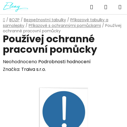
Přejít
Hledat
NÁKUP
na
obsah
KOŠÍK
Domů
/
BOZP
/
Bezpečnostní tabulky
/
Příkazové tabulky a
samolepky
/
Příkazové s ochrannými pomůckami
/
Používej
ochranné pracovní pomůcky
Používej ochranné
pracovní pomůcky
Průměrné
Neohodnoceno
Podrobnosti hodnocení
hodnocení
Značka:
Traiva s.r.o.
produktu
je
0,0
z
5
hvězdiček.