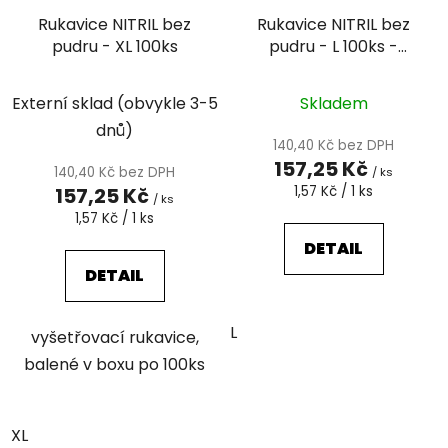
Rukavice NITRIL bez
Rukavice NITRIL bez
pudru - XL 100ks
pudru - L 100ks -
růžové
Externí sklad (obvykle 3-5
Skladem
dnů)
140,40 Kč bez DPH
157,25 Kč
140,40 Kč bez DPH
/ ks
Měrná
157,25 Kč
1,57 Kč / 1 ks
/ ks
cena:
Měrná
1,57 Kč / 1 ks
cena:
DETAIL
DETAIL
L
vyšetřovací rukavice,
balené v boxu po 100ks
XL