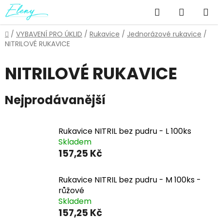
Přejít
Hledat
NÁKUP
na
obsah
KOŠÍK
Domů
/
VYBAVENÍ PRO ÚKLID
/
Rukavice
/
Jednorázové rukavice
/
NITRILOVÉ RUKAVICE
NITRILOVÉ RUKAVICE
Nejprodávanější
Rukavice NITRIL bez pudru - L 100ks
Skladem
157,25 Kč
Rukavice NITRIL bez pudru - M 100ks -
růžové
Skladem
157,25 Kč