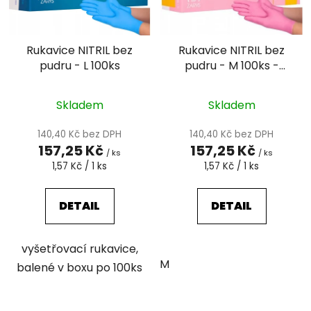
s
r
p
o
r
d
Rukavice NITRIL bez
Rukavice NITRIL bez
o
u
pudru - L 100ks
pudru - M 100ks -
d
k
růžové
u
t
Průměrné
k
Skladem
Skladem
ů
hodnocení
t
produktu
140,40 Kč bez DPH
140,40 Kč bez DPH
ů
157,25 Kč
157,25 Kč
je
/ ks
/ ks
Měrná
Měrná
1,57 Kč / 1 ks
1,57 Kč / 1 ks
5,0
cena:
cena:
z
DETAIL
DETAIL
5
hvězdiček.
vyšetřovací rukavice,
M
balené v boxu po 100ks