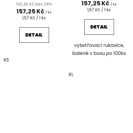
157,25 Kč
140,40 Kč bez DPH
/ ks
Měrná
157,25 Kč
1,57 Kč / 1 ks
/ ks
cena:
Měrná
1,57 Kč / 1 ks
cena:
DETAIL
DETAIL
vyšetřovací rukavice,
balené v boxu po 100ks
XS
XL