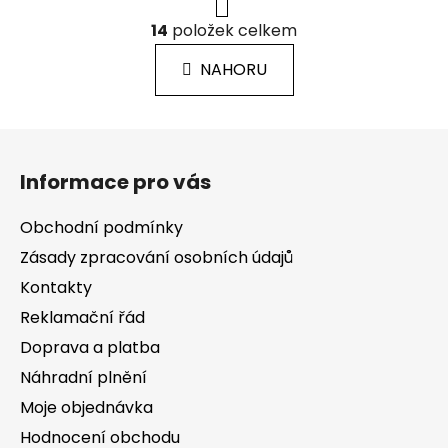
r
O
á
14
položek celkem
v
n
l
k
NAHORU
á
o
d
v
a
á
Z
c
n
á
í
í
Informace pro vás
p
p
r
a
Obchodní podmínky
v
t
k
Zásady zpracování osobních údajů
í
y
Kontakty
v
Reklamační řád
ý
p
Doprava a platba
i
Náhradní plnění
s
Moje objednávka
u
Hodnocení obchodu