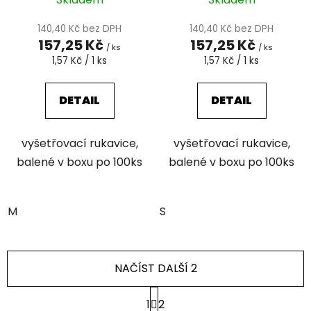
140,40 Kč bez DPH
140,40 Kč bez DPH
157,25 Kč
157,25 Kč
/ ks
/ ks
Měrná
Měrná
1,57 Kč / 1 ks
1,57 Kč / 1 ks
cena:
cena:
DETAIL
DETAIL
vyšetřovací rukavice,
vyšetřovací rukavice,
balené v boxu po 100ks
balené v boxu po 100ks
M
S
NAČÍST DALŠÍ 2
S
1
2
t