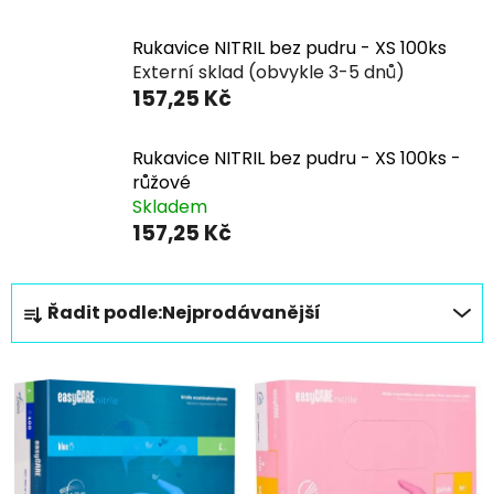
Rukavice NITRIL bez pudru - XS 100ks
Externí sklad (obvykle 3-5 dnů)
157,25 Kč
Rukavice NITRIL bez pudru - XS 100ks -
růžové
Skladem
157,25 Kč
Ř
Řadit podle:
Nejprodávanější
a
z
V
e
ý
n
p
í
i
p