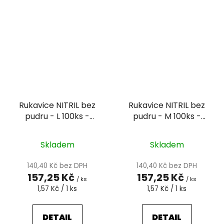
Rukavice NITRIL bez
Rukavice NITRIL bez
pudru - L 100ks -
pudru - M 100ks -
černé
černé
Skladem
Skladem
140,40 Kč bez DPH
140,40 Kč bez DPH
157,25 Kč
157,25 Kč
/ ks
/ ks
Měrná
Měrná
1,57 Kč / 1 ks
1,57 Kč / 1 ks
cena:
cena:
DETAIL
DETAIL