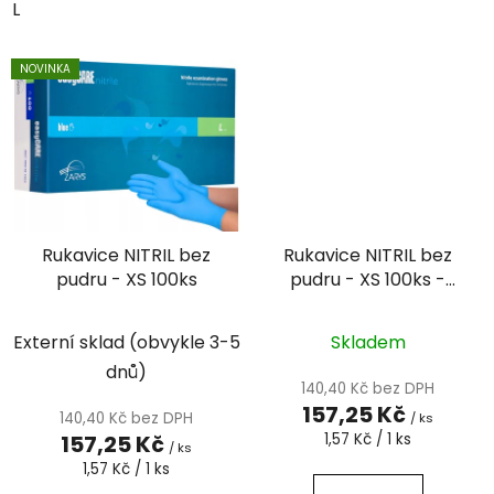
L
NOVINKA
Rukavice NITRIL bez
Rukavice NITRIL bez
pudru - XS 100ks
pudru - XS 100ks -
růžové
Externí sklad (obvykle 3-5
Skladem
dnů)
140,40 Kč bez DPH
157,25 Kč
140,40 Kč bez DPH
/ ks
Měrná
157,25 Kč
1,57 Kč / 1 ks
/ ks
cena:
Měrná
1,57 Kč / 1 ks
cena: