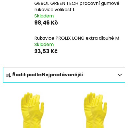
GEBOL GREEN TECH pracovní gumové
rukavice velikost L
Skladem
98,46 Kč
Rukavice PROLIX LONG extra dlouhé M
Skladem
23,53 Kč
Ř
Řadit podle:
Nejprodávanější
a
z
V
e
ý
n
p
í
i
p
s
r