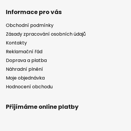
á
á
d
Informace pro vás
p
a
a
c
Obchodní podmínky
t
í
Zásady zpracování osobních údajů
í
p
Kontakty
r
v
Reklamační řád
k
Doprava a platba
y
v
Náhradní plnění
ý
Moje objednávka
p
Hodnocení obchodu
i
s
u
Přijímáme online platby