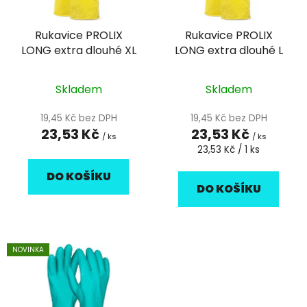
p
o
r
d
Rukavice PROLIX
Rukavice PROLIX
o
u
LONG extra dlouhé XL
LONG extra dlouhé L
d
k
u
t
k
Skladem
Skladem
ů
t
19,45 Kč bez DPH
19,45 Kč bez DPH
ů
23,53 Kč
23,53 Kč
/ ks
/ ks
Měrná
23,53 Kč / 1 ks
cena:
DO KOŠÍKU
DO KOŠÍKU
NOVINKA