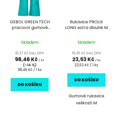
GEBOL GREEN TECH
Rukavice PROLIX
pracovní gumové
LONG extra dlouhé M
rukavice velikost L
Skladem
Skladem
81,37 Kč bez DPH
19,45 Kč bez DPH
98,46 Kč
23,53 Kč
/ ks
/ ks
Měrná
(–14 %)
23,53 Kč / 1 ks
Měrná
cena:
98,46 Kč / 1 ks
cena:
DO KOŠÍKU
DO KOŠÍKU
Gumové rukavice
velikosti M