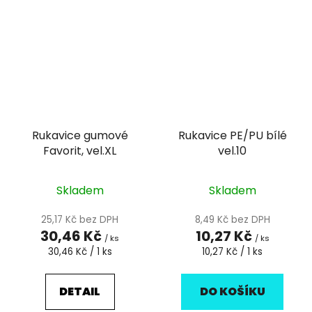
Rukavice gumové
Rukavice PE/PU bílé
Favorit, vel.XL
vel.10
Skladem
Skladem
25,17 Kč bez DPH
8,49 Kč bez DPH
30,46 Kč
10,27 Kč
/ ks
/ ks
Měrná
Měrná
30,46 Kč / 1 ks
10,27 Kč / 1 ks
cena:
cena:
DETAIL
DO KOŠÍKU