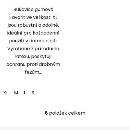
Rukavice gumové
Favorit ve velikosti XL
jsou robustní a odolné,
ideální pro každodenní
použití v domácnosti.
Vyrobené z přírodního
latexu, poskytují
ochranu proti drobným
řezům...
XL
M
L
S
6
položek celkem
O
v
l
Z