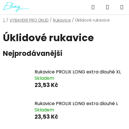
Přejít
Hledat
NÁKUP
na
obsah
KOŠÍK
Domů
/
VYBAVENÍ PRO ÚKLID
/
Rukavice
/
Úklidové rukavice
Úklidové rukavice
Nejprodávanější
Rukavice PROLIX LONG extra dlouhé XL
Skladem
23,53 Kč
Rukavice PROLIX LONG extra dlouhé L
Skladem
23,53 Kč