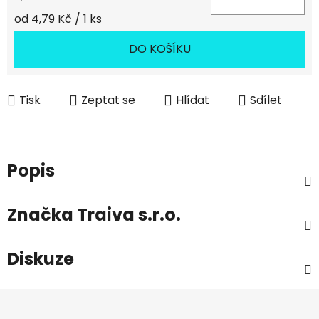
Měrná cena:
od 4,79 Kč / 1 ks
DO KOŠÍKU
Tisk
Zeptat se
Hlídat
Sdílet
Popis
Značka
Traiva s.r.o.
Diskuze
Z
á