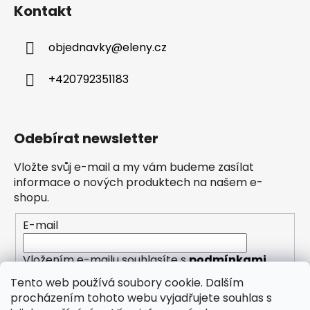
Kontakt
objednavky
@
eleny.cz
+420792351183
Odebírat newsletter
Vložte svůj e-mail a my vám budeme zasílat
informace o nových produktech na našem e-
shopu.
E-mail
Vložením e-mailu souhlasíte s
podmínkami
ochrany osobních údajů
Tento web používá soubory cookie. Dalším
procházením tohoto webu vyjadřujete souhlas s
PŘIHLÁSIT SE