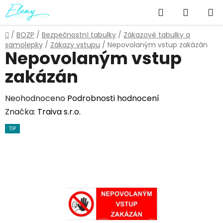
Přejít
Hledat
NÁKUP
na
obsah
KOŠÍK
Domů
/
BOZP
/
Bezpečnostní tabulky
/
Zákazové tabulky a
samolepky
/
Zákazy vstupu
/
Nepovolaným vstup zakázán
Nepovolaným vstup
zakázán
Průměrné
Neohodnoceno
Podrobnosti hodnocení
hodnocení
Značka:
Traiva s.r.o.
produktu
TIP
je
0,0
z
5
hvězdiček.