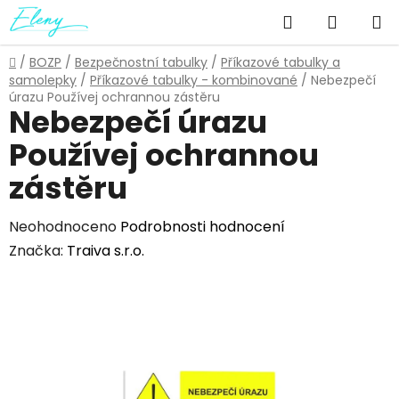
Přejít
Hledat
NÁKUP
na
obsah
KOŠÍK
Domů
/
BOZP
/
Bezpečnostní tabulky
/
Příkazové tabulky a
samolepky
/
Příkazové tabulky - kombinované
/
Nebezpečí
úrazu Používej ochrannou zástěru
Nebezpečí úrazu
Používej ochrannou
zástěru
Průměrné
Neohodnoceno
Podrobnosti hodnocení
hodnocení
Značka:
Traiva s.r.o.
produktu
je
0,0
z
5
hvězdiček.