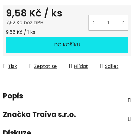
9,58 Kč
/ ks
7,92 Kč bez DPH
Měrná cena:
9,58 Kč / 1 ks
DO KOŠÍKU
Tisk
Zeptat se
Hlídat
Sdílet
Popis
Značka
Traiva s.r.o.
Diskuze