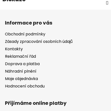
Z
á
Informace pro vás
p
a
Obchodní podmínky
t
Zásady zpracování osobních údajů
í
Kontakty
Reklamační řád
Doprava a platba
Náhradní plnění
Moje objednávka
Hodnocení obchodu
Přijímáme online platby