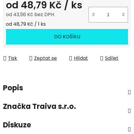
od
48,79 Kč
/ ks
od
43,56 Kč
bez DPH
Měrná cena:
od 48,79 Kč / 1 ks
DO KOŠÍKU
Tisk
Zeptat se
Hlídat
Sdílet
Popis
Značka
Traiva s.r.o.
Diskuze