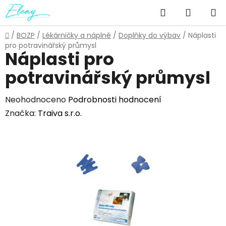
Přejít
Hledat
NÁKUP
na
obsah
KOŠÍK
Domů
/
BOZP
/
Lékárničky a náplně
/
Doplňky do výbav
/
Náplasti
pro potravinářský průmysl
Náplasti pro
potravinářský průmysl
Průměrné
Neohodnoceno
Podrobnosti hodnocení
hodnocení
Značka:
Traiva s.r.o.
produktu
je
0,0
z
5
hvězdiček.