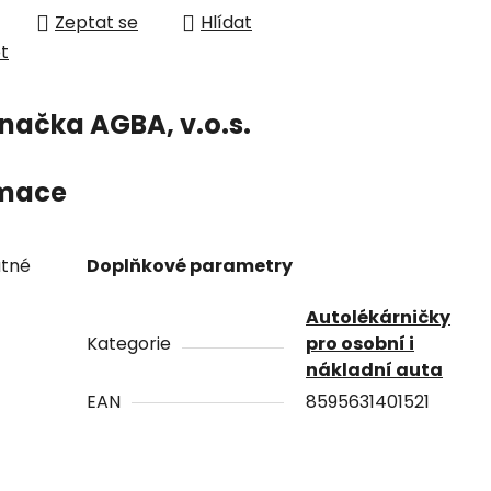
Zeptat se
Hlídat
et
načka
AGBA, v.o.s.
rmace
atné
Doplňkové parametry
Autolékárničky
Kategorie
pro osobní i
nákladní auta
EAN
8595631401521