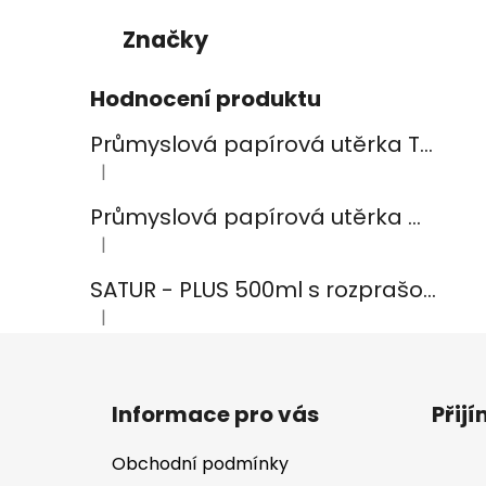
Značky
Hodnocení produktu
Průmyslová papírová utěrka TEMCA PROFIX Durex plus - 2ks
|
Hodnocení produktu je 5 z 5 hvězdiček.
Průmyslová papírová utěrka CELTEX Smart White 800, šířka 24cm, 2vrstvy
|
Hodnocení produktu je 5 z 5 hvězdiček.
SATUR - PLUS 500ml s rozprašovačem na koupelny
|
Hodnocení produktu je 5 z 5 hvězdiček.
Z
á
Informace pro vás
Přij
p
a
Obchodní podmínky
t