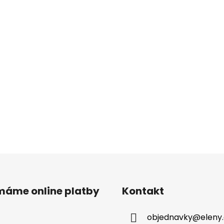
ímáme online platby
Kontakt
objednavky
@
eleny