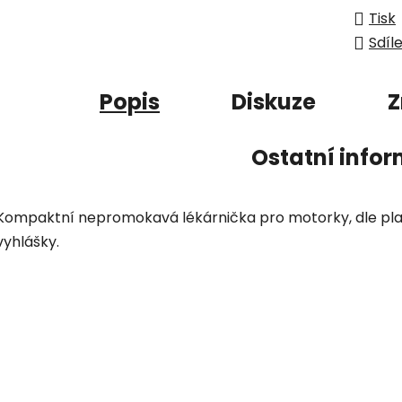
Tisk
Sdíl
Popis
Diskuze
Z
Ostatní info
Kompaktní nepromokavá lékárnička pro motorky, dle pl
vyhlášky.