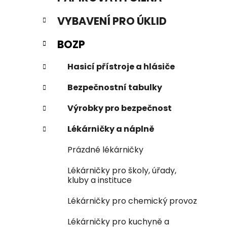
n
e
n
VYBAVENÍ PRO ÚKLID
í
p
BOZP
a
n
Hasicí přístroje a hlásiče
e
Bezpečnostní tabulky
l
Výrobky pro bezpečnost
Lékárničky a náplně
Prázdné lékárničky
Lékárničky pro školy, úřady,
kluby a instituce
Lékárničky pro chemický provoz
Lékárničky pro kuchyně a