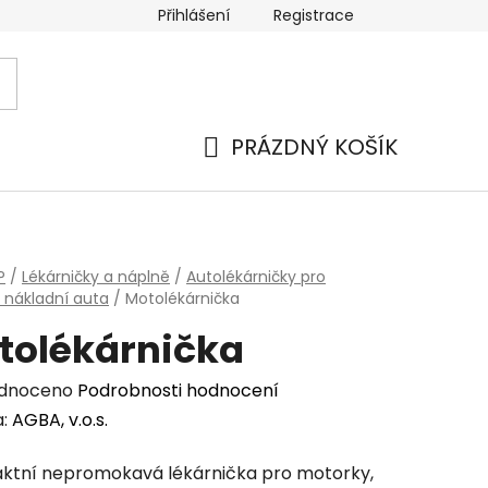
Přihlášení
Registrace
 a platba
Náhradní plnění
Moje objednávka
Hod
PRÁZDNÝ KOŠÍK
NÁKUPNÍ
KOŠÍK
P
/
Lékárničky a náplně
/
Autolékárničky pro
i nákladní auta
/
Motolékárnička
tolékárnička
rné
dnoceno
Podrobnosti hodnocení
cení
a:
AGBA, v.o.s.
tu
tní nepromokavá lékárnička pro motorky,