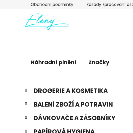
Přejít
Obchodní podmínky
Zásady zpracování os
na
obsah
Náhradní plnění
Značky
P
K
Přeskočit
DROGERIE A KOSMETIKA
a
kategorie
o
t
s
BALENÍ ZBOŽÍ A POTRAVIN
e
t
g
r
DÁVKOVAČE A ZÁSOBNÍKY
o
a
r
PAPÍROVÁ HYGIENA
i