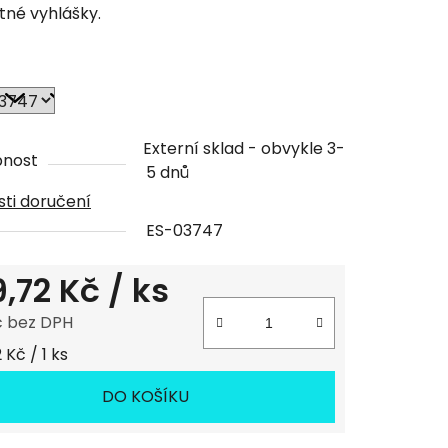
atné vyhlášky.
ček.
Externí sklad - obvykle 3-
pnost
5 dnů
ti doručení
ES-03747
9,72 Kč
/ ks
č bez DPH
 cena:
 Kč / 1 ks
DO KOŠÍKU