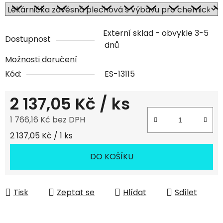
Externí sklad - obvykle 3-5
Dostupnost
dnů
Možnosti doručení
Kód:
ES-13115
2 137,05 Kč
/ ks
1 766,16 Kč bez DPH
Měrná cena:
2 137,05 Kč / 1 ks
DO KOŠÍKU
Tisk
Zeptat se
Hlídat
Sdílet