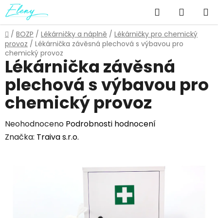
Přejít
Hledat
NÁKUP
na
obsah
KOŠÍK
Domů
/
BOZP
/
Lékárničky a náplně
/
Lékárničky pro chemický
provoz
/
Lékárnička závěsná plechová s výbavou pro
chemický provoz
Lékárnička závěsná
plechová s výbavou pro
chemický provoz
Průměrné
Neohodnoceno
Podrobnosti hodnocení
hodnocení
Značka:
Traiva s.r.o.
produktu
je
0,0
z
5
hvězdiček.