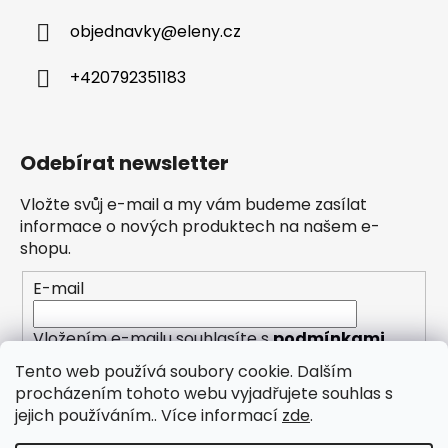
objednavky
@
eleny.cz
+420792351183
Odebírat newsletter
Vložte svůj e-mail a my vám budeme zasílat
informace o nových produktech na našem e-
shopu.
E-mail
Vložením e-mailu souhlasíte s
podmínkami
ochrany osobních údajů
Tento web používá soubory cookie. Dalším
procházením tohoto webu vyjadřujete souhlas s
PŘIHLÁSIT SE
jejich používáním.. Více informací
zde
.