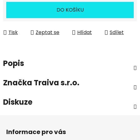
DO KOŠÍKU
Tisk
Zeptat se
Hlídat
Sdílet
Popis
Značka
Traiva s.r.o.
Diskuze
Z
á
Informace pro vás
p