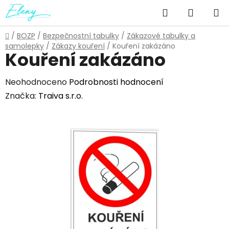
Přejít
Hledat
NÁKUP
na
obsah
KOŠÍK
Domů
/
BOZP
/
Bezpečnostní tabulky
/
Zákazové tabulky a
samolepky
/
Zákazy kouření
/
Kouření zakázáno
Kouření zakázáno
Průměrné
Neohodnoceno
Podrobnosti hodnocení
hodnocení
Značka:
Traiva s.r.o.
produktu
je
0,0
z
5
hvězdiček.