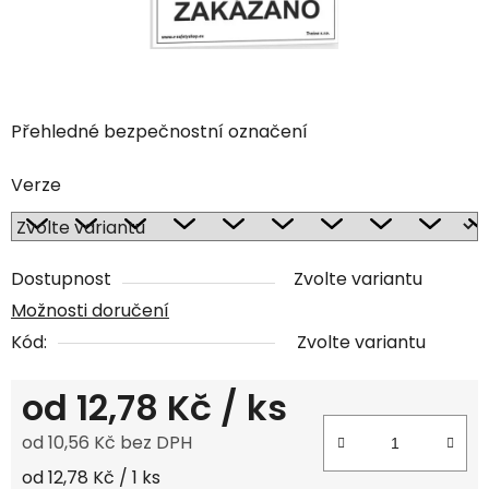
Přehledné bezpečnostní označení
Verze
Dostupnost
Zvolte variantu
Možnosti doručení
Kód:
Zvolte variantu
od
12,78 Kč
/ ks
od
10,56 Kč
bez DPH
Měrná cena:
od 12,78 Kč / 1 ks