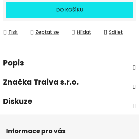
DO KOŠÍKU
Tisk
Zeptat se
Hlídat
Sdílet
Popis
Značka
Traiva s.r.o.
Diskuze
Z
á
Informace pro vás
p