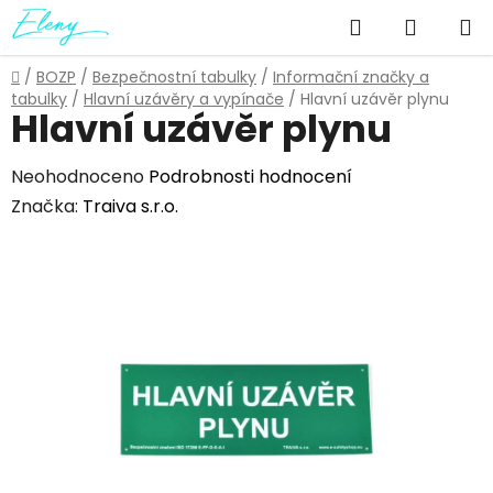
Přejít
Hledat
NÁKUP
na
obsah
KOŠÍK
Domů
/
BOZP
/
Bezpečnostní tabulky
/
Informační značky a
tabulky
/
Hlavní uzávěry a vypínače
/
Hlavní uzávěr plynu
Hlavní uzávěr plynu
Průměrné
Neohodnoceno
Podrobnosti hodnocení
hodnocení
Značka:
Traiva s.r.o.
produktu
je
0,0
z
5
hvězdiček.