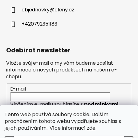
objednavky
@
eleny.cz
+420792351183
Odebírat newsletter
Vložte svůj e-mail a my vám budeme zasílat
informace o nových produktech na našem e-
shopu.
E-mail
Vložením e-mailu souhlasíte s
podmínkami
ochrany osobních údajů
Tento web používá soubory cookie. Dalším
procházením tohoto webu vyjadřujete souhlas s
PŘIHLÁSIT SE
jejich používáním.. Více informací
zde
.