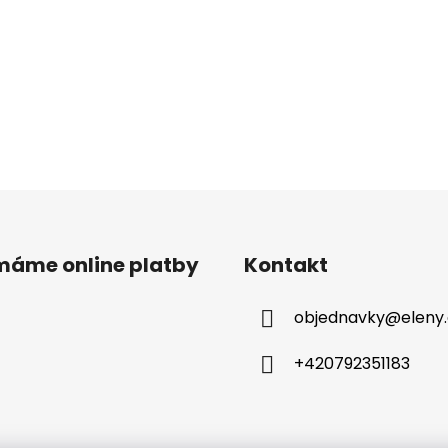
ímáme online platby
Kontakt
objednavky
@
eleny
+420792351183