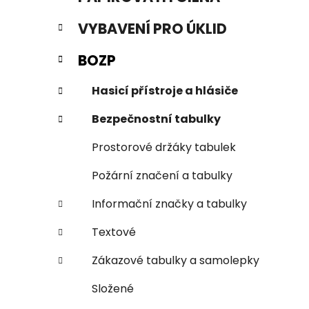
n
e
n
VYBAVENÍ PRO ÚKLID
í
p
BOZP
a
n
Hasicí přístroje a hlásiče
e
Bezpečnostní tabulky
l
Prostorové držáky tabulek
Požární značení a tabulky
Informační značky a tabulky
Textové
Zákazové tabulky a samolepky
Složené