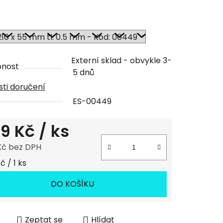
ček.
Externí sklad - obvykle 3-
pnost
5 dnů
ti doručení
ES-00449
99 Kč
/ ks
Kč bez DPH
 cena:
č / 1 ks
DO KOŠÍKU
Zeptat se
Hlídat