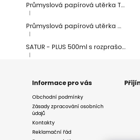
Průmyslová papírová utěrka TEMCA PROFIX Durex plus - 2ks
|
Hodnocení produktu je 5 z 5 hvězdiček.
Průmyslová papírová utěrka CELTEX Smart White 800, šířka 24cm, 2vrstvy
|
Hodnocení produktu je 5 z 5 hvězdiček.
SATUR - PLUS 500ml s rozprašovačem na koupelny
|
Hodnocení produktu je 5 z 5 hvězdiček.
Z
á
Informace pro vás
Přij
p
a
Obchodní podmínky
t
Zásady zpracování osobních
í
údajů
Kontakty
Reklamační řád