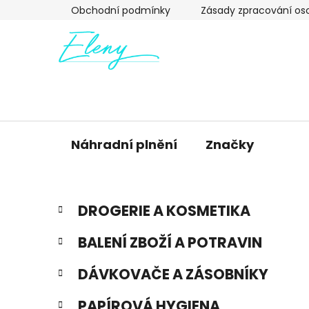
Přejít
Obchodní podmínky
Zásady zpracování os
na
obsah
Náhradní plnění
Značky
P
K
Přeskočit
DROGERIE A KOSMETIKA
a
kategorie
o
t
s
BALENÍ ZBOŽÍ A POTRAVIN
e
t
g
r
DÁVKOVAČE A ZÁSOBNÍKY
o
a
r
PAPÍROVÁ HYGIENA
i