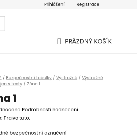
Přihlášení
Registrace
 a platba
Náhradní plnění
Moje objednávka
Hod
PRÁZDNÝ KOŠÍK
NÁKUPNÍ
KOŠÍK
P
/
Bezpečnostní tabulky
/
Výstražné
/
Výstražné
jen s texty
/
Zóna 1
a 1
rné
dnoceno
Podrobnosti hodnocení
cení
a:
Traiva s.r.o.
tu
dné bezpečnostní označení