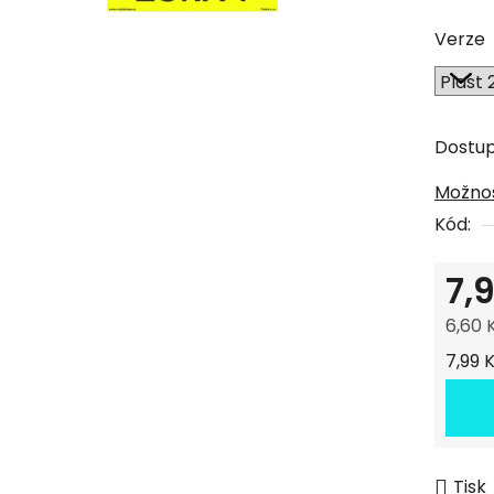
0,0
Verze
z
5
hvězdi
Dostu
Možnos
Kód:
7,
6,60 
Měrná
7,99 K
Tisk