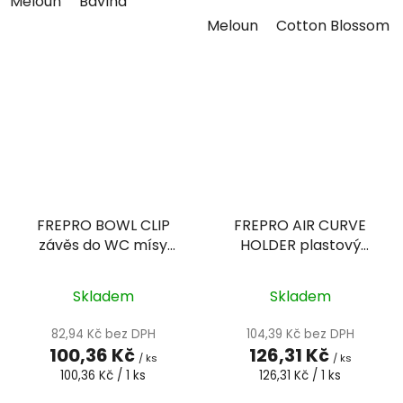
Meloun
Bavlna
Meloun
Cotton Blossom
FREPRO BOWL CLIP
FREPRO AIR CURVE
závěs do WC mísy
HOLDER plastový
Jablko/lila
držák nalepovací
Skladem
Skladem
82,94 Kč bez DPH
104,39 Kč bez DPH
100,36 Kč
126,31 Kč
/ ks
/ ks
Měrná
Měrná
100,36 Kč / 1 ks
126,31 Kč / 1 ks
cena:
cena: