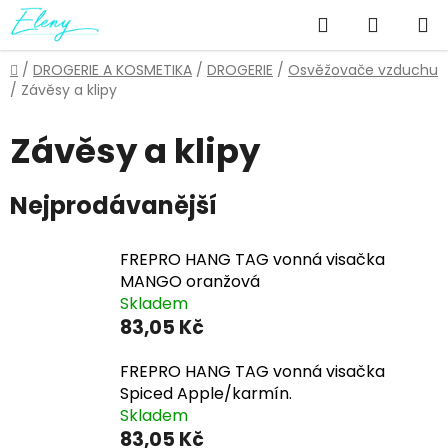
Přejít
Hledat
NÁKUP
na
obsah
KOŠÍK
Domů
/
DROGERIE A KOSMETIKA
/
DROGERIE
/
Osvěžovače vzduchu
/
Závěsy a klipy
Závěsy a klipy
Nejprodávanější
FREPRO HANG TAG vonná visačka
MANGO oranžová
Skladem
83,05 Kč
FREPRO HANG TAG vonná visačka
Spiced Apple/karmín.
Skladem
83,05 Kč