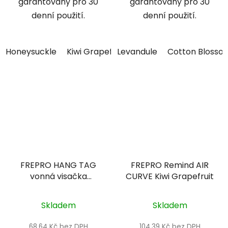
garantovány pro 30
garantovány pro 30
denní použití.
denní použití.
Honeysuckle
Kiwi Grapefruit
Levandule
Cotton Blosso
FREPRO HANG TAG
FREPRO Remind AIR
vonná visačka
CURVE Kiwi Grapefruit
BAVLNA/modrá
Skladem
Skladem
68,64 Kč bez DPH
104,39 Kč bez DPH