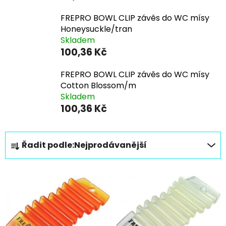
FREPRO BOWL CLIP závěs do WC mísy
Honeysuckle/tran
Skladem
100,36 Kč
FREPRO BOWL CLIP závěs do WC mísy
Cotton Blossom/m
Skladem
100,36 Kč
Ř
Řadit podle:
Nejprodávanější
a
z
V
e
ý
n
p
í
i
p