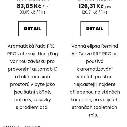
83,05 Kč
126,31 Kč
/ ks
/ ks
Měrná
Měrná
83,05 Kč / 1 ks
126,31 Kč / 1 ks
cena:
cena:
DETAIL
DETAIL
Aromatická řada FRE-
Vonná elipsa Remind
PRO zahrnuje HangTag
Air Curve FRE PRO se
vonnou závěsku pro
používá
provonění automobilů
k aromatizování
a také menších
větších prostor.
prostorů v bytě jako
Nejčastěji ji najdete
jsou šatní skříně,
přilepenou na stěnách
botníky, zásuvky
koupelen, na vnějších
s prádlem atd.
stranách toaletních
mís,...