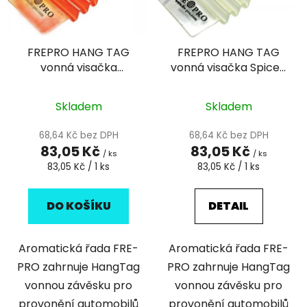
s
r
p
o
r
d
FREPRO HANG TAG
FREPRO HANG TAG
o
u
vonná visačka
vonná visačka Spiced
d
k
MANGO oranžová
Apple/karmín.
u
t
k
Skladem
Skladem
ů
t
68,64 Kč bez DPH
68,64 Kč bez DPH
ů
83,05 Kč
83,05 Kč
/ ks
/ ks
Měrná
Měrná
83,05 Kč / 1 ks
83,05 Kč / 1 ks
cena:
cena:
DO KOŠÍKU
DETAIL
Aromatická řada FRE-
Aromatická řada FRE-
PRO zahrnuje HangTag
PRO zahrnuje HangTag
vonnou závěsku pro
vonnou závěsku pro
provonění automobilů
provonění automobilů