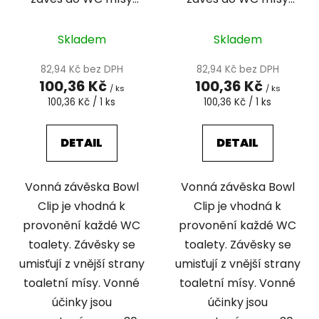
Honeysuckle/tran
Cotton Blossom/m
Skladem
Skladem
82,94 Kč bez DPH
82,94 Kč bez DPH
100,36 Kč
100,36 Kč
/ ks
/ ks
Měrná
Měrná
100,36 Kč / 1 ks
100,36 Kč / 1 ks
cena:
cena:
DETAIL
DETAIL
Vonná závěska Bowl
Vonná závěska Bowl
Clip je vhodná k
Clip je vhodná k
provonění každé WC
provonění každé WC
toalety. Závěsky se
toalety. Závěsky se
umisťují z vnější strany
umisťují z vnější strany
toaletní mísy. Vonné
toaletní mísy. Vonné
účinky jsou
účinky jsou