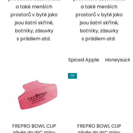
a také menších
a také menších
prostorů v bytě jako
prostorů v bytě jako
jsou šatní skříně,
jsou šatní skříně,
botníky, zásuvky
botníky, zásuvky
s prádlem atd.
s prádlem atd.
Spiced Apple
Honeysuckl
TIP
FREPRO BOWL CLIP
FREPRO BOWL CLIP
závěs do WC mísy
závěs do WC mísy