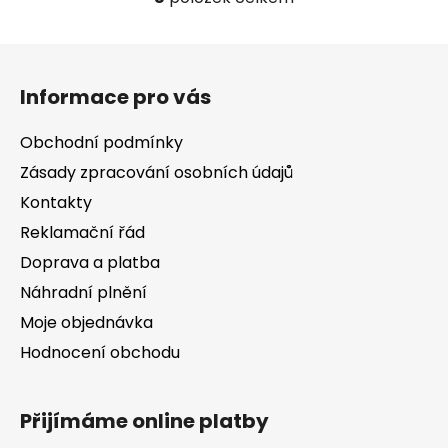
O
v
l
Z
á
á
d
Informace pro vás
p
a
a
c
Obchodní podmínky
t
í
Zásady zpracování osobních údajů
í
p
Kontakty
r
v
Reklamační řád
k
Doprava a platba
y
v
Náhradní plnění
ý
Moje objednávka
p
Hodnocení obchodu
i
s
u
Přijímáme online platby