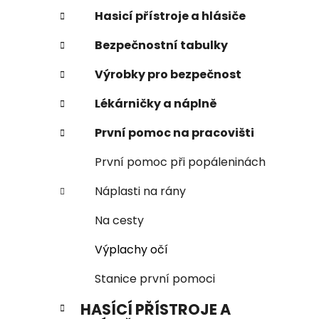
n
Hasicí přístroje a hlásiče
e
Bezpečnostní tabulky
l
Výrobky pro bezpečnost
Lékárničky a náplně
První pomoc na pracovišti
První pomoc při popáleninách
Náplasti na rány
Na cesty
Výplachy očí
Stanice první pomoci
HASÍCÍ PŘÍSTROJE A