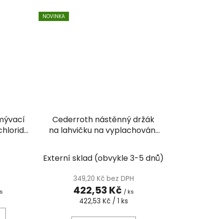
NOVINKA
mývací
Cederroth nástěnný držák
chloridu
na lahvičku na vyplachování
očí
Externí sklad (obvykle 3-5 dnů)
349,20 Kč bez DPH
422,53 Kč
ks
/ ks
Měrná
422,53 Kč / 1 ks
cena: