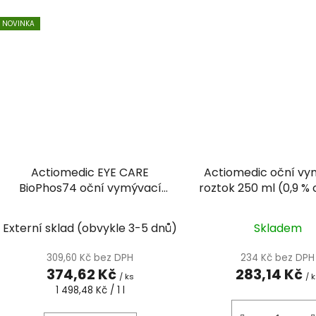
NOVINKA
Actiomedic EYE CARE
Actiomedic oční vy
BioPhos74 oční vymývací
roztok 250 ml (0,9 % 
roztok, 250 ml
sodného)
Externí sklad (obvykle 3-5 dnů)
Skladem
309,60 Kč bez DPH
234 Kč bez DPH
374,62 Kč
283,14 Kč
/ ks
/ 
Měrná
1 498,48 Kč / 1 l
cena: