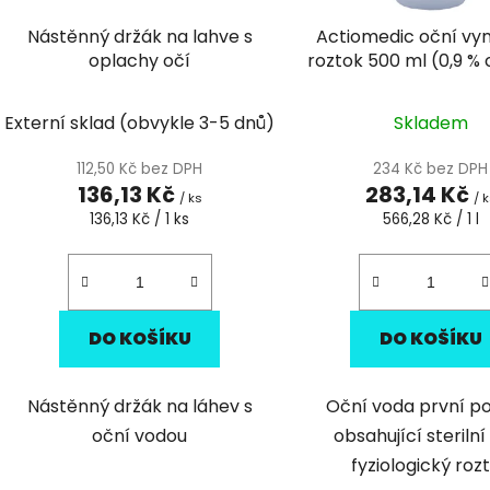
d
Nástěnný držák na lahve s
Actiomedic oční vy
u
oplachy očí
roztok 500 ml (0,9 % 
k
sodného)
t
Externí sklad (obvykle 3-5 dnů)
Skladem
ů
112,50 Kč bez DPH
234 Kč bez DPH
136,13 Kč
283,14 Kč
/ ks
/ 
Měrná
Měrná
136,13 Kč / 1 ks
566,28 Kč / 1 l
cena:
cena:
DO KOŠÍKU
DO KOŠÍKU
Nástěnný držák na láhev s
Oční voda první p
oční vodou
obsahující sterilní
fyziologický roz