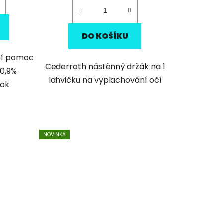
DO KOŠÍKU
ní pomoc
Cederroth nástěnný držák na 1
 0,9%
lahvičku na vyplachování očí
tok
NOVINKA