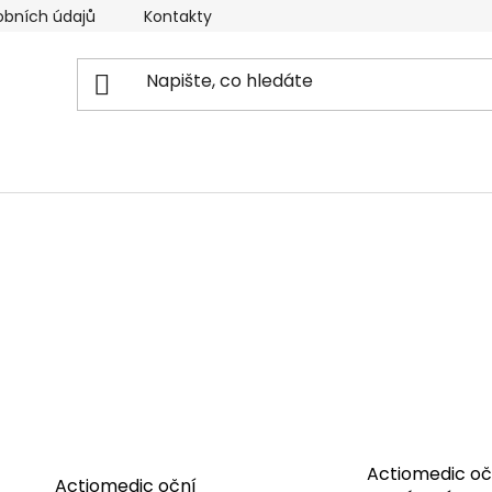
obních údajů
Kontakty
Reklamační řád
Doprava
Actiomedic oč
Actiomedic oční