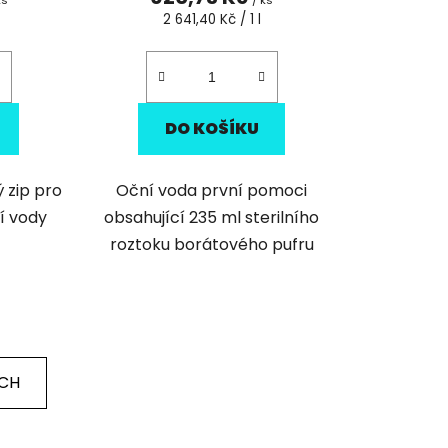
ks
/ ks
Měrná
2 641,40 Kč / 1 l
cena:
DO KOŠÍKU
 zip pro
Oční voda první pomoci
í vody
obsahující 235 ml sterilního
roztoku borátového pufru
ÍCH