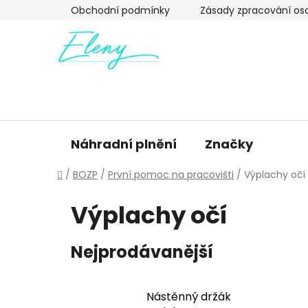
Přejít
Obchodní podmínky
Zásady zpracování os
na
obsah
Náhradní plnění
Značky
Domů
/
BOZP
/
První pomoc na pracovišti
/
Výplachy očí
Výplachy očí
Nejprodávanější
Nástěnný držák