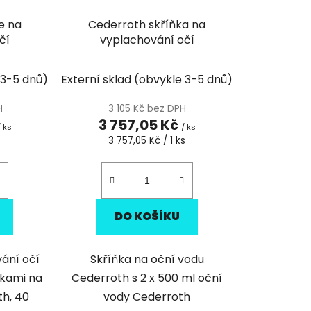
e na
Cederroth skříňka na
čí
vyplachování očí
 3-5 dnů)
Externí sklad (obvykle 3-5 dnů)
H
3 105 Kč bez DPH
3 757,05 Kč
/ ks
/ ks
Měrná
s
3 757,05 Kč / 1 ks
cena:
DO KOŠÍKU
ání očí
Skříňka na oční vodu
čkami na
Cederroth s 2 x 500 ml oční
th, 40
vody Cederroth