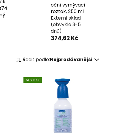
tok
oční vymývací
s74
roztok, 250 ml
aný
Externí sklad
(obvykle 3-5
dnů)
374,62 Kč
Ř
Řadit podle:
Nejprodávanější
a
z
e
NOVINKA
n
í
p
r
o
d
u