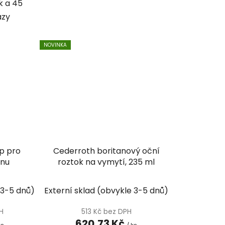
k a 45
azy
NOVINKA
p pro
Cederroth boritanový oční
ěnu
roztok na vymytí, 235 ml
 3-5 dnů)
Externí sklad (obvykle 3-5 dnů)
PH
513 Kč bez DPH
620,73 Kč