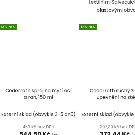
textilními Salvequic
plastovými obv
NOVINKA
NOVINKA
Cederroth sprej na mytí očí
Cederroth suchý zi
a ran, 150 ml
upevnění na st
Externí sklad (obvykle 3-5 dnů)
Externí sklad (obvykle
450 Kč bez DPH
307,80 Kč bez D
544,50 Kč
372,44 Kč