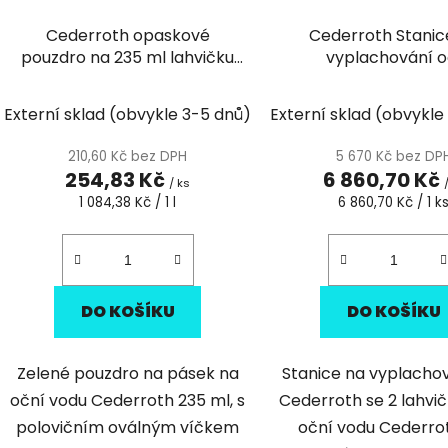
Cederroth opaskové
Cederroth Stanic
pouzdro na 235 ml lahvičku
vyplachování o
na oční vodu
Externí sklad (obvykle 3-5 dnů)
Externí sklad (obvykle
210,60 Kč bez DPH
5 670 Kč bez DP
254,83 Kč
6 860,70 Kč
/ ks
Měrná
Měrná
1 084,38 Kč / 1 l
6 860,70 Kč / 1 k
cena:
cena:
DO KOŠÍKU
DO KOŠÍKU
Zelené pouzdro na pásek na
Stanice na vyplachov
oční vodu Cederroth 235 ml, s
Cederroth se 2 lahvi
polovičním oválným víčkem
oční vodu Cederro