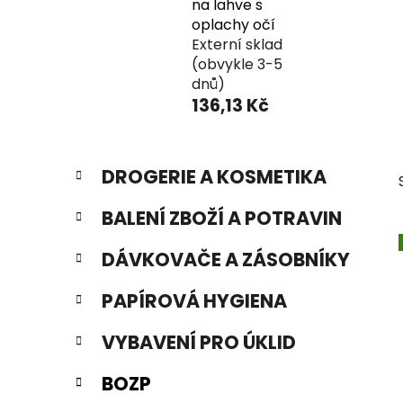
na lahve s
oplachy očí
Externí sklad
(obvykle 3-5
dnů)
136,13 Kč
P
K
Přeskočit
DROGERIE A KOSMETIKA
a
o
kategorie
t
s
BALENÍ ZBOŽÍ A POTRAVIN
e
t
g
r
DÁVKOVAČE A ZÁSOBNÍKY
o
a
r
PAPÍROVÁ HYGIENA
i
n
e
n
VYBAVENÍ PRO ÚKLID
í
p
BOZP
a