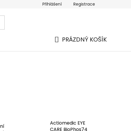
Přihlášení
Registrace
 a platba
Náhradní plnění
Moje objednávka
Hod
PRÁZDNÝ KOŠÍK
NÁKUPNÍ
KOŠÍK
Actiomedic EYE
ní
CARE BioPhos74