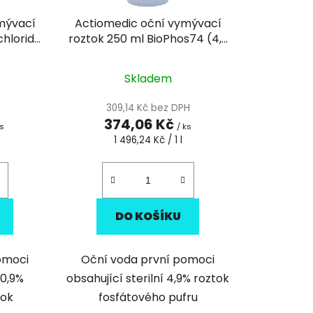
k
mývací
Actiomedic oční vymývací
t
chloridu
roztok 250 ml BioPhos74 (4,9
ů
% pufrovaný fosfátem)
Skladem
309,14 Kč bez DPH
374,06 Kč
ks
/ ks
Měrná
1 496,24 Kč / 1 l
cena:
DO KOŠÍKU
omoci
Oční voda první pomoci
 0,9%
obsahující sterilní 4,9% roztok
tok
fosfátového pufru