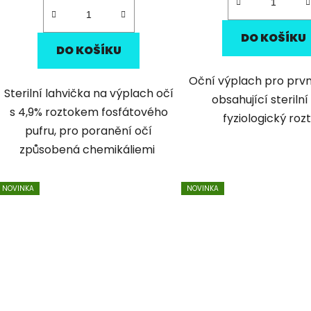
DO KOŠÍKU
DO KOŠÍKU
Oční výplach pro prv
Sterilní lahvička na výplach očí
obsahující sterilní
s 4,9% roztokem fosfátového
fyziologický roz
pufru, pro poranění očí
způsobená chemikáliemi
NOVINKA
NOVINKA