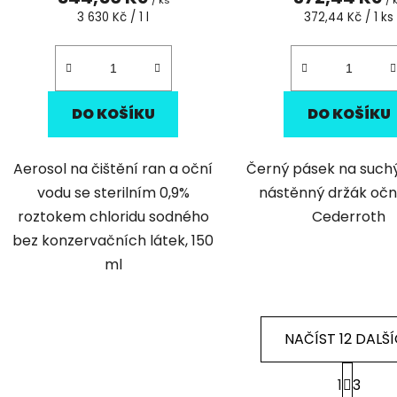
/ ks
/ 
Měrná
Měrná
3 630 Kč / 1 l
372,44 Kč / 1 ks
cena:
cena:
DO KOŠÍKU
DO KOŠÍKU
Aerosol na čištění ran a oční
Černý pásek na suchý
vodu se sterilním 0,9%
nástěnný držák očn
roztokem chloridu sodného
Cederroth
bez konzervačních látek, 150
ml
NAČÍST 12 DALŠ
S
1
3
t
O