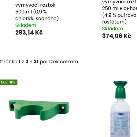
vymývací roz
vymývací roztok
250 ml BioPho
500 ml (0,9 %
(4,9 % pufrov
chloridu sodného)
fosfátem)
Skladem
Skladem
283,14 Kč
374,06 Kč
Stránka
1
z
3
-
31
položek celkem
V
NOVINKA
ý
p
i
s
p
r
o