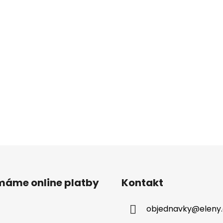
ímáme online platby
Kontakt
objednavky
@
eleny