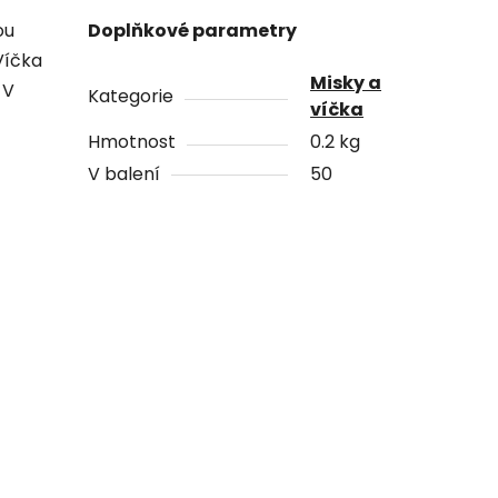
ou
Doplňkové parametry
Víčka
Misky a
 V
Kategorie
víčka
Hmotnost
0.2 kg
V balení
50