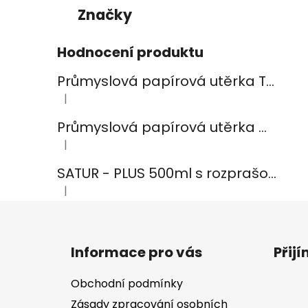
Značky
Hodnocení produktu
Průmyslová papírová utěrka TEMCA PROFIX Durex plus - 2ks
|
Hodnocení produktu je 5 z 5 hvězdiček.
Průmyslová papírová utěrka CELTEX Smart White 800, šířka 24cm, 2vrstvy
|
Hodnocení produktu je 5 z 5 hvězdiček.
SATUR - PLUS 500ml s rozprašovačem na koupelny
|
Hodnocení produktu je 5 z 5 hvězdiček.
Z
á
Informace pro vás
Přij
p
a
Obchodní podmínky
t
Zásady zpracování osobních