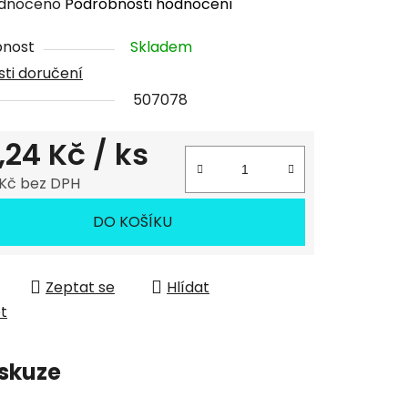
rné
dnoceno
Podrobnosti hodnocení
cení
pnost
Skladem
tu
ti doručení
507078
,24 Kč
/ ks
ček.
 Kč bez DPH
 cena:
DO KOŠÍKU
Zeptat se
Hlídat
et
skuze