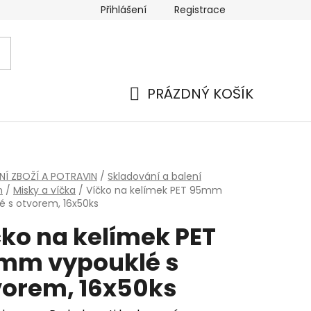
Přihlášení
Registrace
 a platba
Náhradní plnění
Moje objednávka
Hod
PRÁZDNÝ KOŠÍK
NÁKUPNÍ
KOŠÍK
NÍ ZBOŽÍ A POTRAVIN
/
Skladování a balení
n
/
Misky a víčka
/
Víčko na kelímek PET 95mm
é s otvorem, 16x50ks
čko na kelímek PET
mm vypouklé s
vorem, 16x50ks