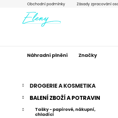
Přejít
Obchodní podmínky
Zásady zpracování os
na
obsah
Náhradní plnění
Značky
P
K
Přeskočit
DROGERIE A KOSMETIKA
a
kategorie
o
t
s
BALENÍ ZBOŽÍ A POTRAVIN
e
t
g
r
Tašky - papírové, nákupní,
o
chladící
a
r