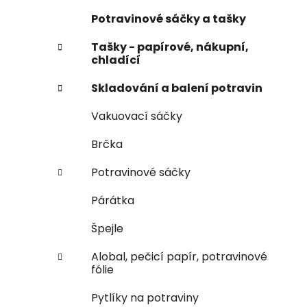
i
n
Potravinové sáčky a tašky
e
n
Tašky - papírové, nákupní,
í
chladící
p
a
Skladování a balení potravin
n
Vakuovací sáčky
e
l
Brčka
Potravinové sáčky
Párátka
Špejle
Alobal, pečicí papír, potravinové
fólie
Pytlíky na potraviny