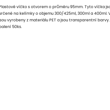
Plastové víčko s otvorem o průměru 95mm. Tyto víčka js
určené na kelímky o objemu 300/425ml, 300ml a 400ml. 
jsou vyrobeny z materiálu PET a jsou transparentní barvy.
balení 50ks.