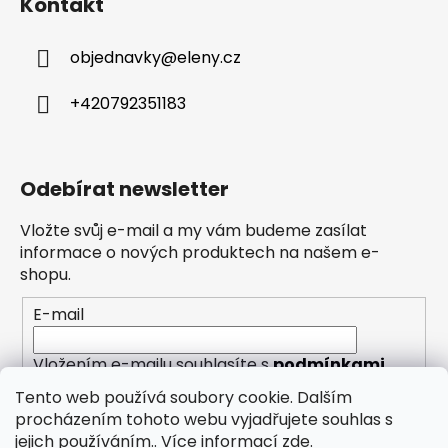
Kontakt
objednavky
@
eleny.cz
+420792351183
Odebírat newsletter
Vložte svůj e-mail a my vám budeme zasílat
informace o nových produktech na našem e-
shopu.
E-mail
Vložením e-mailu souhlasíte s
podmínkami
ochrany osobních údajů
Tento web používá soubory cookie. Dalším
procházením tohoto webu vyjadřujete souhlas s
PŘIHLÁSIT SE
jejich používáním.. Více informací
zde
.