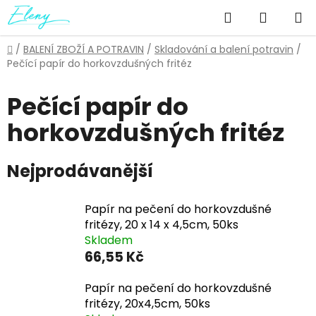
Přejít
Hledat
NÁKUP
na
obsah
KOŠÍK
Domů
/
BALENÍ ZBOŽÍ A POTRAVIN
/
Skladování a balení potravin
/
Pečící papír do horkovzdušných fritéz
Pečící papír do
horkovzdušných fritéz
Nejprodávanější
Papír na pečení do horkovzdušné
fritézy, 20 x 14 x 4,5cm, 50ks
Skladem
66,55 Kč
Papír na pečení do horkovzdušné
fritézy, 20x4,5cm, 50ks