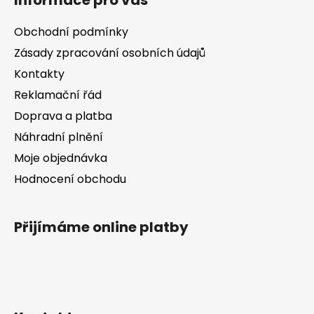
Informace pro vás
p
a
a
c
Obchodní podmínky
t
í
Zásady zpracování osobních údajů
í
p
Kontakty
r
v
Reklamační řád
k
Doprava a platba
y
v
Náhradní plnění
ý
Moje objednávka
p
Hodnocení obchodu
i
s
u
Přijímáme online platby