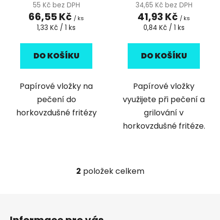
55 Kč bez DPH
34,65 Kč bez DPH
ů
66,55 Kč
41,93 Kč
/ ks
/ ks
Měrná
Měrná
1,33 Kč / 1 ks
0,84 Kč / 1 ks
cena:
cena:
DO KOŠÍKU
DO KOŠÍKU
Papírové vložky na
Papírové vložky
pečení do
využijete při pečení a
horkovzdušné fritézy
grilování v
horkovzdušné fritéze.
2
položek celkem
O
v
l
Z
á
á
d