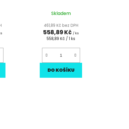
ů
Skladem
H
461,89 Kč bez DPH
558,89 Kč
ks
/ ks
Měrná
558,89 Kč / 1 ks
cena:
DO KOŠÍKU