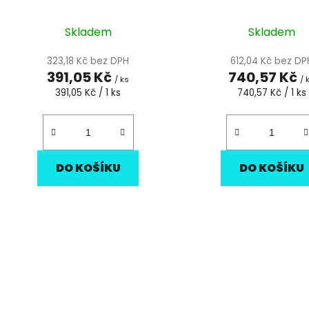
u
k
Skladem
Skladem
t
ů
323,18 Kč bez DPH
612,04 Kč bez DP
391,05 Kč
740,57 Kč
/ ks
/ 
Měrná
Měrná
391,05 Kč / 1 ks
740,57 Kč / 1 ks
cena:
cena:
DO KOŠÍKU
DO KOŠÍKU
O
v
l
á
d
a