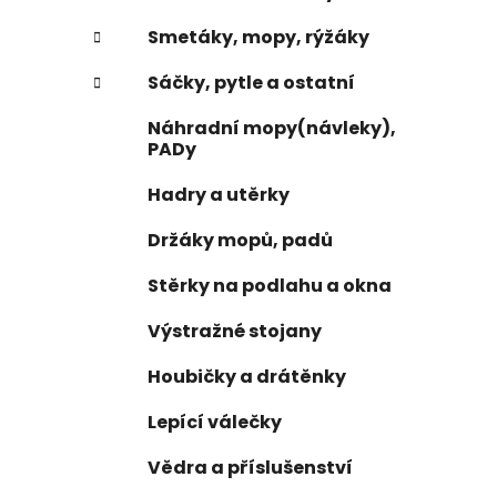
l
Smetáky, mopy, rýžáky
Sáčky, pytle a ostatní
Náhradní mopy(návleky),
PADy
Hadry a utěrky
Držáky mopů, padů
Stěrky na podlahu a okna
Výstražné stojany
Houbičky a drátěnky
Lepící válečky
Vědra a příslušenství