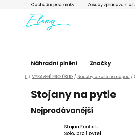
Přejít
Obchodní podmínky
Zásady zpracování os
na
obsah
Náhradní plnění
Značky
Domů
/
VYBAVENÍ PRO ÚKLID
/
Nádoby a koše na odpad
/
Stojany na pytle
Nejprodávanější
Stojan Ecofix 1,
Solo, pro 1 pytel