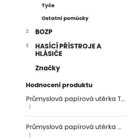
Tyče
Ostatní pomůcky
BOZP
HASÍCÍ PŘÍSTROJE A
HLÁSIČE
Značky
Hodnocení produktu
Průmyslová papírová utěrka TEMCA PROFIX Durex plus - 2ks
|
Hodnocení produktu je 5 z 5 hvězdiček.
Průmyslová papírová utěrka CELTEX Smart White 800, šířka 24cm, 2vrstvy
|
Hodnocení produktu je 5 z 5 hvězdiček.