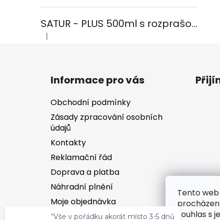
SATUR - PLUS 500ml s rozprašovačem na koupelny
|
Hodnocení produktu je 5 z 5 hvězdiček.
Z
á
Informace pro vás
Přij
p
a
Obchodní podmínky
t
Zásady zpracování osobních
í
údajů
Kontakty
Reklamační řád
Doprava a platba
Náhradní plnění
Tento web 
Moje objednávka
procházení
souhlas s j
Hodnocení obchodu
“Vše v pořádku akorát místo 3-5 dnů