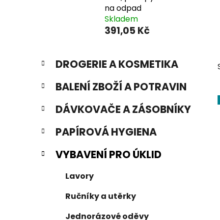
na odpad
Skladem
391,05 Kč
P
K
Přeskočit
DROGERIE A KOSMETIKA
a
o
kategorie
t
s
BALENÍ ZBOŽÍ A POTRAVIN
e
t
g
r
DÁVKOVAČE A ZÁSOBNÍKY
o
a
r
PAPÍROVÁ HYGIENA
i
n
e
n
VYBAVENÍ PRO ÚKLID
í
p
Lavory
a
Ručníky a utěrky
n
e
Jednorázové oděvy