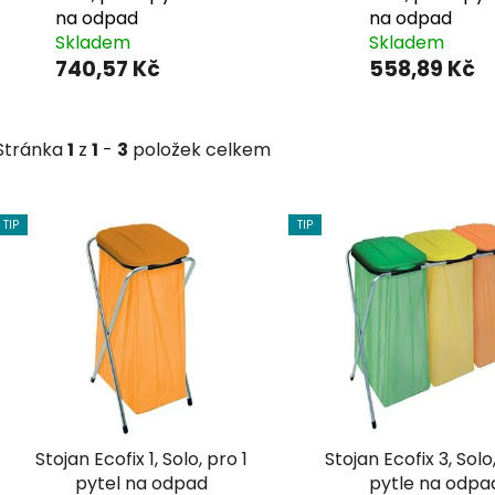
na odpad
na odpad
Skladem
Skladem
740,57 Kč
558,89 Kč
Stránka
1
z
1
-
3
položek celkem
TIP
TIP
V
ý
p
i
s
p
r
o
Stojan Ecofix 1, Solo, pro 1
Stojan Ecofix 3, Solo
d
pytel na odpad
pytle na odpa