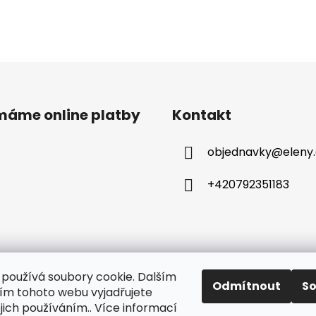
ímáme online platby
Kontakt
objednavky
@
eleny
+420792351183
používá soubory cookie. Dalším
Odmítnout
S
m tohoto webu vyjadřujete
ejich používáním.. Více informací