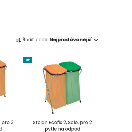
Ř
Řadit podle:
Nejprodávanější
a
z
e
TIP
n
í
p
r
o
d
u
k
, pro 3
Stojan Ecofix 2, Solo, pro 2
t
d
pytle na odpad