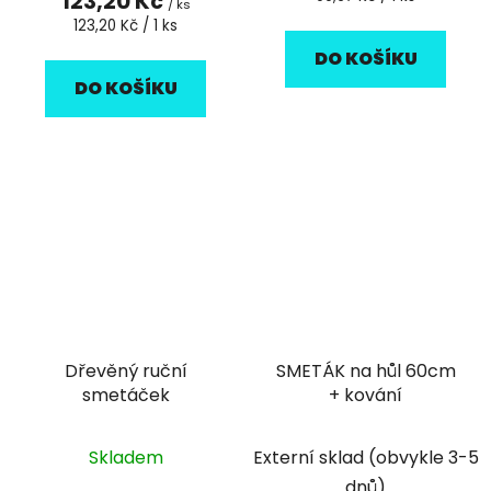
123,20 Kč
/ ks
cena:
Měrná
123,20 Kč / 1 ks
cena:
DO KOŠÍKU
DO KOŠÍKU
Dřevěný ruční
SMETÁK na hůl 60cm
smetáček
+ kování
Skladem
Externí sklad (obvykle 3-5
dnů)