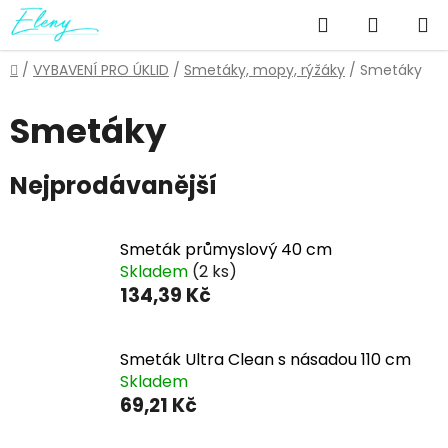
Přejít
Hledat
NÁKUP
na
obsah
KOŠÍK
Domů
/
VYBAVENÍ PRO ÚKLID
/
Smetáky, mopy, rýžáky
/
Smetáky
Smetáky
Nejprodávanější
Smeták průmyslový 40 cm
Skladem
(2 ks)
134,39 Kč
Smeták Ultra Clean s násadou 110 cm
Skladem
69,21 Kč