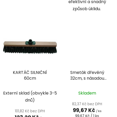
efektivní a snadný
způsob úklidu.
KARTÁČ SILNIČNÍ
Smeták dřevěný
60cm
32cm, s násadou
120cm
Externí sklad (obvykle 3-5
Skladem
dnů)
82,37 Kč bez DPH
99,67 Kč
101,82 Kč bez DPH
/ ks
Měrná
99,67 Kč / 1 ks