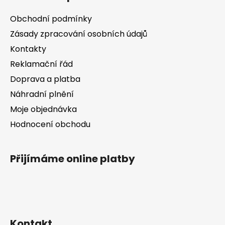
p
a
a
c
Obchodní podmínky
t
í
Zásady zpracování osobních údajů
í
p
Kontakty
r
v
Reklamační řád
k
Doprava a platba
y
v
Náhradní plnění
ý
Moje objednávka
p
Hodnocení obchodu
i
s
u
Přijímáme online platby
Kontakt