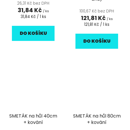
26,31 Kč bez DPH
31,84 Kč
100,67 Kč bez DPH
/ ks
Měrná
31,84 Kč / 1 ks
121,81 Kč
/ ks
cena:
Měrná
121,81 Kč / 1 ks
cena:
DO KOŠÍKU
DO KOŠÍKU
SMETÁK na hůl 40cm
SMETÁK na hůl 80cm
+ kování
+ kování