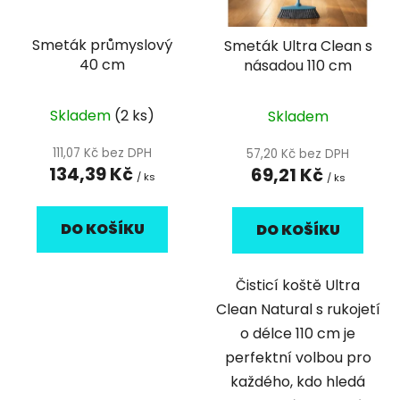
p
o
r
d
Smeták průmyslový
Smeták Ultra Clean s
o
u
40 cm
násadou 110 cm
d
k
u
t
k
Skladem
(2 ks)
Skladem
ů
t
111,07 Kč bez DPH
57,20 Kč bez DPH
ů
134,39 Kč
69,21 Kč
/ ks
/ ks
DO KOŠÍKU
DO KOŠÍKU
Čisticí koště Ultra
Clean Natural s rukojetí
o délce 110 cm je
perfektní volbou pro
každého, kdo hledá