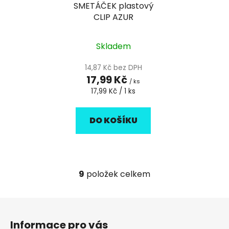
SMETÁČEK plastový
CLIP AZUR
Skladem
14,87 Kč bez DPH
17,99 Kč
/ ks
Měrná
17,99 Kč / 1 ks
cena:
DO KOŠÍKU
9
položek celkem
O
v
l
Z
á
á
d
Informace pro vás