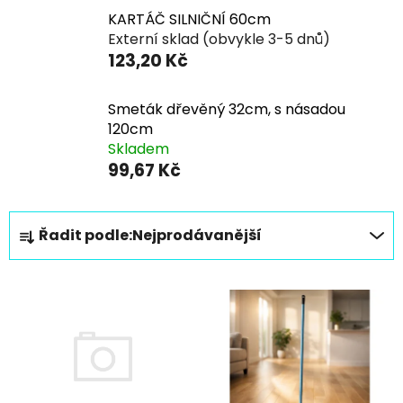
KARTÁČ SILNIČNÍ 60cm
Externí sklad (obvykle 3-5 dnů)
123,20 Kč
Smeták dřevěný 32cm, s násadou
120cm
Skladem
99,67 Kč
Ř
Řadit podle:
Nejprodávanější
a
z
V
e
ý
n
p
í
i
p
s
r