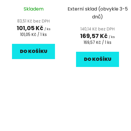
Skladem
Externí sklad (obvykle 3-5
dnů)
83,51 Kč bez DPH
101,05 Kč
140,14 Kč bez DPH
/ ks
Měrná
101,05 Kč / 1 ks
169,57 Kč
/ ks
cena:
Měrná
169,57 Kč / 1 ks
cena:
DO KOŠÍKU
DO KOŠÍKU