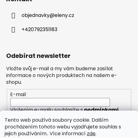
objednavky
@
eleny.cz
+420792351183
Odebírat newsletter
Vložte svůj e-mail a my vám budeme zasílat
informace o nových produktech na našem e-
shopu.
E-mail
Vložením e-mailu souhlasíte s
podmínkami
ochrany osobních údajů
Tento web používá soubory cookie. Dalším
procházením tohoto webu vyjadřujete souhlas s
PŘIHLÁSIT SE
jejich používáním.. Více informací
zde
.