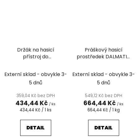
Držák na hasicí
Práškový hasicí
přístroj do
prostředek DALMATIN
automobilů, autobusů
(5A/21B/C) 1 kg
a zemědělských
Externí sklad - obvykle 3-
Externí sklad - obvykle 3-
strojů
5 dnů
5 dnů
359,04 Kč bez DPH
549,12 Kč bez DPH
434,44 Kč
664,44 Kč
/ ks
/ ks
Měrná
Měrná
434,44 Kč / 1 ks
664,44 Kč / 1 kg
cena:
cena:
DETAIL
DETAIL