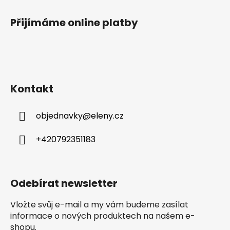
s
u
Přijímáme online platby
Kontakt
objednavky
@
eleny.cz
+420792351183
Odebírat newsletter
Vložte svůj e-mail a my vám budeme zasílat
informace o nových produktech na našem e-
shopu.