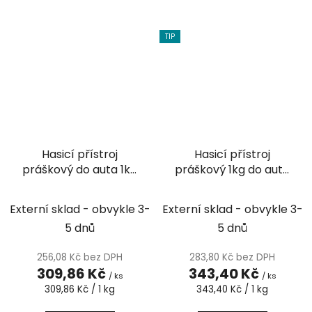
TIP
Hasicí přístroj
Hasicí přístroj
práškový do auta 1kg
práškový 1kg do auta
(21B, C)
s manometrem (8A,
34B, C)
Externí sklad - obvykle 3-
Externí sklad - obvykle 3-
5 dnů
5 dnů
256,08 Kč bez DPH
283,80 Kč bez DPH
309,86 Kč
343,40 Kč
/ ks
/ ks
Měrná
Měrná
309,86 Kč / 1 kg
343,40 Kč / 1 kg
cena:
cena: