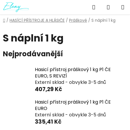
Přejít
Hledat
NÁKUP
na
obsah
KOŠÍK
Domů
/
HASÍCÍ PŘÍSTROJE A HLÁSIČE
/
Práškové
/
S náplní 1 kg
S náplní 1 kg
Nejprodávanější
Hasicí přístroj práškový 1 kg P1 ČE
EURO, S REVIZÍ
Externí sklad - obvykle 3-5 dnů
407,29 Kč
Hasicí přístroj práškový 1 kg P1 ČE
EURO
Externí sklad - obvykle 3-5 dnů
335,41 Kč