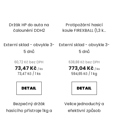
Držák HP do auta na
Protipožární hasicí
čalounění DDH2
koule FIREXBALL (1,3 kg
prášek Furex 770,
Průměrné
Fireball)
Externí sklad - obvykle 3-
Externí sklad - obvykle 3-
hodnocení
5 dnů
5 dnů
produktu
je
60,72 Kč bez DPH
638,88 Kč bez DPH
73,47 Kč
773,04 Kč
3,5
/ ks
/ ks
Měrná
Měrná
73,47 Kč / 1 ks
594,65 Kč / 1 kg
z
cena:
cena:
5
DETAIL
DETAIL
hvězdiček.
Bezpečný držák
Velice jednoduchý a
hasícího přístroje 1kg a
efektivní způsob