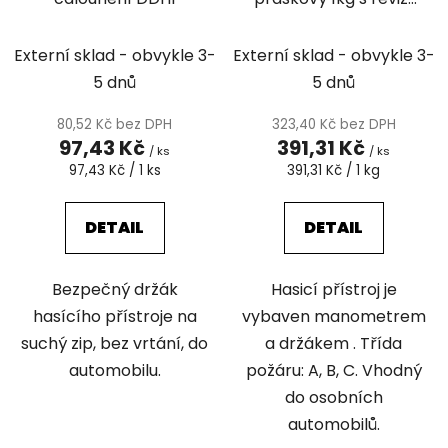
(8A, 34B, C)
Externí sklad - obvykle 3-
Externí sklad - obvykle 3-
5 dnů
5 dnů
80,52 Kč bez DPH
323,40 Kč bez DPH
97,43 Kč
391,31 Kč
/ ks
/ ks
Měrná
Měrná
97,43 Kč / 1 ks
391,31 Kč / 1 kg
cena:
cena:
DETAIL
DETAIL
Bezpečný držák
Hasicí přístroj je
hasícího přístroje na
vybaven manometrem
suchý zip, bez vrtání, do
a držákem . Třída
automobilu.
požáru: A, B, C. Vhodný
do osobních
automobilů.