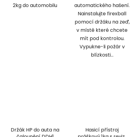
2kg do automobilu
automatického hašení.
Nainstalujte firexball
pomocí držáku na zeď,
v místě které chcete
mít pod kontrolou.
Vypukne-li požár v
blízkosti...
Držák HP do auta na
Hasicí přístroj
čalounění DDH1
práškový 1kg s revizí