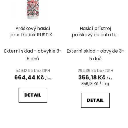
Práškový hasicí
Hasicí přístroj
prostředek RUSTIKA
práškový do auta 1kg
(5A/21B/C) 1 kg
s revizí (21B, C)
Externí sklad - obvykle 3-
Externí sklad - obvykle 3-
5 dnů
5 dnů
549,12 Kč bez DPH
294,36 Kč bez DPH
664,44 Kč
356,18 Kč
/ ks
/ ks
Měrná
356,18 Kč / 1 kg
cena:
DETAIL
DETAIL