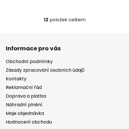
12
položek celkem
O
v
l
Z
á
á
d
Informace pro vás
p
a
a
c
Obchodní podmínky
t
í
Zásady zpracování osobních údajů
í
p
Kontakty
r
v
Reklamační řád
k
Doprava a platba
y
v
Náhradní plnění
ý
Moje objednávka
p
Hodnocení obchodu
i