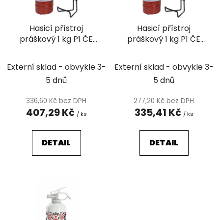
p
o
r
d
Hasicí přístroj
Hasicí přístroj
o
u
práškový 1 kg P1 ČE
práškový 1 kg P1 ČE
d
k
EURO, S REVIZÍ
EURO
u
t
k
Externí sklad - obvykle 3-
Externí sklad - obvykle 3-
ů
t
5 dnů
5 dnů
ů
336,60 Kč bez DPH
277,20 Kč bez DPH
407,29 Kč
335,41 Kč
/ ks
/ ks
DETAIL
DETAIL