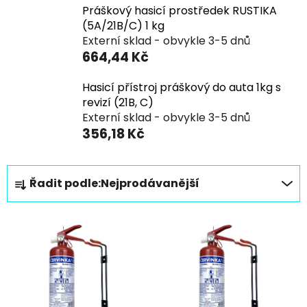
Práškový hasicí prostředek RUSTIKA
(5A/21B/C) 1 kg
Externí sklad - obvykle 3-5 dnů
664,44 Kč
Hasicí přístroj práškový do auta 1kg s
revizí (21B, C)
Externí sklad - obvykle 3-5 dnů
356,18 Kč
Ř
Řadit podle:
Nejprodávanější
a
z
V
e
ý
n
p
í
i
p
s
r