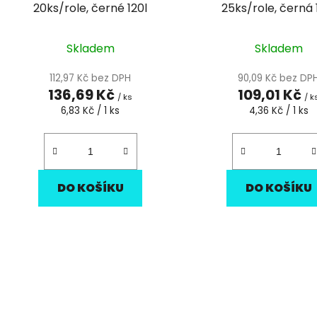
u
20ks/role, černé 120l
25ks/role, černá 
k
t
Skladem
Skladem
ů
112,97 Kč bez DPH
90,09 Kč bez DP
136,69 Kč
109,01 Kč
/ ks
/ k
Měrná
Měrná
6,83 Kč / 1 ks
4,36 Kč / 1 ks
cena:
cena:
DO KOŠÍKU
DO KOŠÍKU