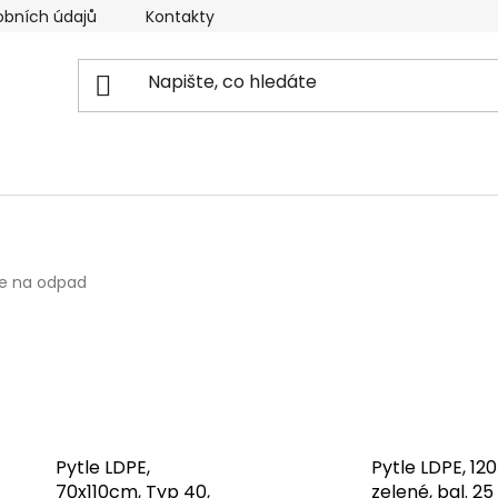
obních údajů
Kontakty
Reklamační řád
Doprava
le na odpad
Pytle LDPE,
Pytle LDPE, 120 l
70x110cm, Typ 40,
zelené, bal. 25 