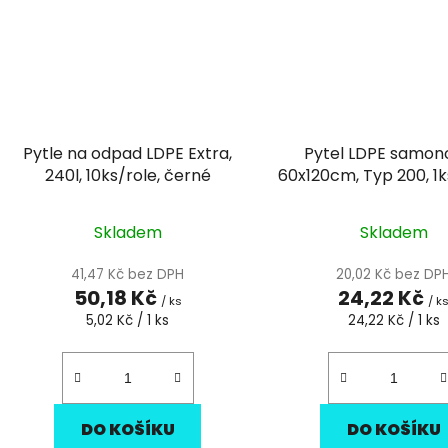
Pytle na odpad LDPE Extra,
Pytel LDPE samon
240l, 10ks/role, černé
60x120cm, Typ 200, 1k
120l
Skladem
Skladem
41,47 Kč bez DPH
20,02 Kč bez DP
50,18 Kč
24,22 Kč
/ ks
/ k
Měrná
Měrná
5,02 Kč / 1 ks
24,22 Kč / 1 ks
cena:
cena:
DO KOŠÍKU
DO KOŠÍKU