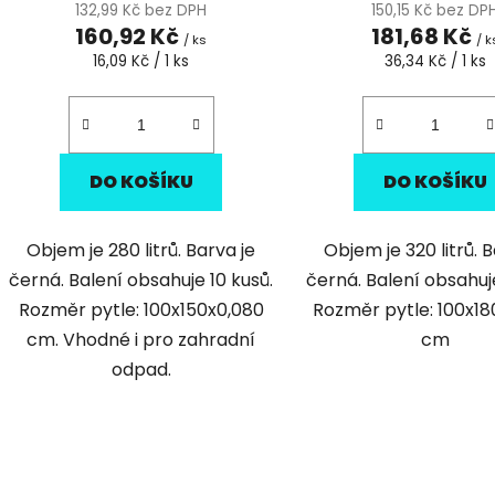
132,99 Kč bez DPH
150,15 Kč bez DP
160,92 Kč
181,68 Kč
/ ks
/ k
Měrná
Měrná
16,09 Kč / 1 ks
36,34 Kč / 1 ks
cena:
cena:
DO KOŠÍKU
DO KOŠÍKU
Objem je 280 litrů. Barva je
Objem je 320 litrů. B
černá. Balení obsahuje 10 kusů.
černá. Balení obsahuj
Rozměr pytle: 100x150x0,080
Rozměr pytle: 100x18
cm. Vhodné i pro zahradní
cm
odpad.