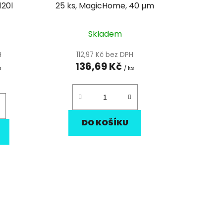
t
120l
25 ks, MagicHome, 40 µm
ů
Skladem
H
112,97 Kč bez DPH
136,69 Kč
s
/ ks
DO KOŠÍKU