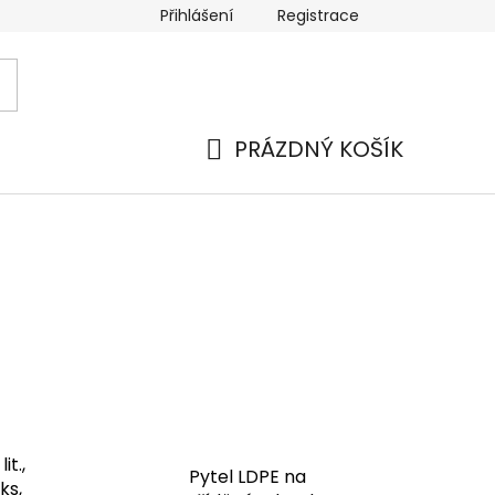
Přihlášení
Registrace
 a platba
Náhradní plnění
Moje objednávka
Hod
PRÁZDNÝ KOŠÍK
NÁKUPNÍ
KOŠÍK
it.,
Pytel LDPE na
ks,