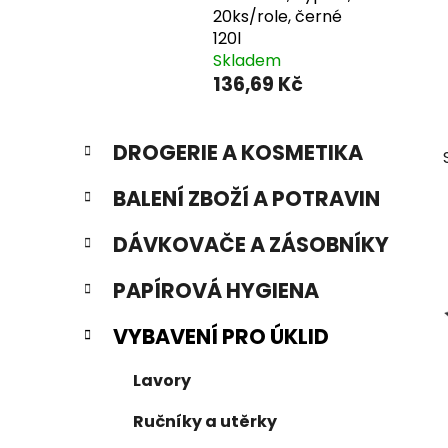
20ks/role, černé
120l
Skladem
136,69 Kč
P
K
Přeskočit
DROGERIE A KOSMETIKA
a
o
kategorie
t
s
BALENÍ ZBOŽÍ A POTRAVIN
e
t
g
r
DÁVKOVAČE A ZÁSOBNÍKY
o
a
r
PAPÍROVÁ HYGIENA
i
n
e
n
VYBAVENÍ PRO ÚKLID
í
p
Lavory
a
Ručníky a utěrky
n