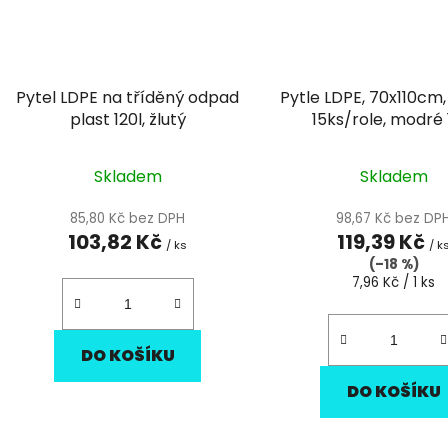
Pytel LDPE na tříděný odpad
Pytle LDPE, 70x110cm,
plast 120l, žlutý
15ks/role, modré 
Skladem
Skladem
85,80 Kč bez DPH
98,67 Kč bez DP
103,82 Kč
119,39 Kč
/ ks
/ k
(–18 %)
Měrná
7,96 Kč / 1 ks
cena:
DO KOŠÍKU
DO KOŠÍKU