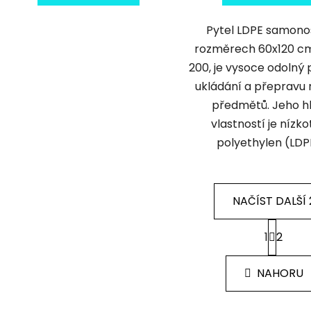
Pytel LDPE samono
rozměrech 60x120 cm
200, je vysoce odolný 
ukládání a přepravu
předmětů. Jeho h
vlastností je nízko
polyethylen (LDPE)
NAČÍST DALŠÍ 
S
1
2
t
O
r
v
á
l
NAHORU
n
á
k
d
o