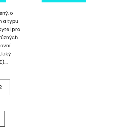
sný, o
 a typu
pytel pro
 různých
lavní
tlaký
,...
2