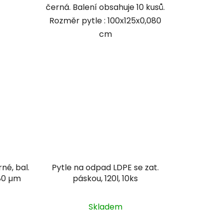
černá. Balení obsahuje 10 kusů.
Rozměr pytle : 100x125x0,080
cm
rné, bal.
Pytle na odpad LDPE se zat.
 80 µm
páskou, 120l, 10ks
Skladem