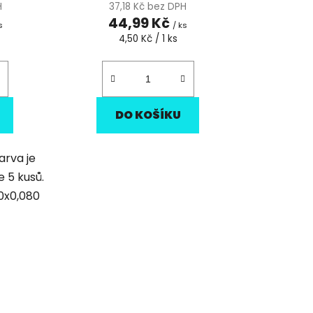
H
37,18 Kč bez DPH
44,99 Kč
s
/ ks
Měrná
4,50 Kč / 1 ks
cena:
DO KOŠÍKU
arva je
e 5 kusů.
0x0,080