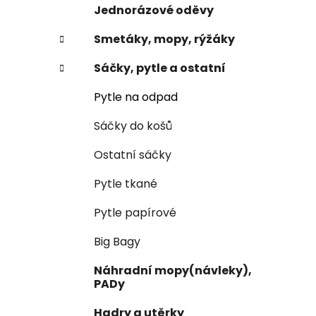
e
Jednorázové oděvy
l
Smetáky, mopy, rýžáky
Sáčky, pytle a ostatní
Pytle na odpad
Sáčky do košů
Ostatní sáčky
Pytle tkané
Pytle papírové
Big Bagy
Náhradní mopy(návleky),
PADy
Hadry a utěrky