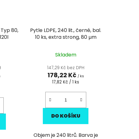
 Typ 80,
Pytle LDPE, 240 lit., černé, bal.
120l
10 ks, extra strong, 80 µm
Skladem
H
147,29 Kč bez DPH
178,22 Kč
s
/ ks
Měrná
17,82 Kč / 1 ks
cena:
DO KOŠÍKU
Objem je 240 litrů. Barva je