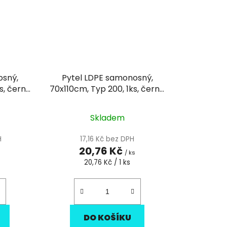
osný,
Pytel LDPE samonosný,
s, černé
70x110cm, Typ 200, 1ks, černé
120l
Skladem
H
17,16 Kč bez DPH
20,76 Kč
s
/ ks
Měrná
20,76 Kč / 1 ks
cena:
DO KOŠÍKU