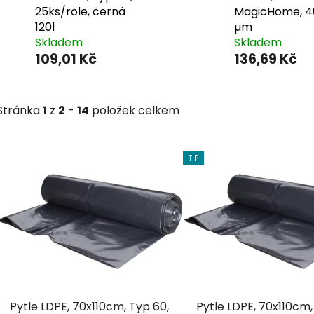
25ks/role, černá
MagicHome, 4
120l
µm
Skladem
Skladem
109,01 Kč
136,69 Kč
Stránka
1
z
2
-
14
položek celkem
V
TIP
ý
p
i
s
p
r
o
d
Pytle LDPE, 70x110cm, Typ 60,
Pytle LDPE, 70x110cm,