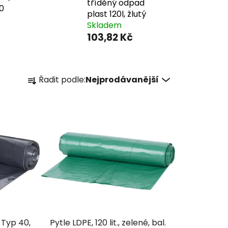
tříděný odpad
0
plast 120l, žlutý
Skladem
103,82 Kč
Ř
Řadit podle:
Nejprodávanější
a
z
e
n
í
p
r
o
d
u
k
 Typ 40,
Pytle LDPE, 120 lit., zelené, bal.