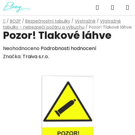
Přejít
Hledat
NÁKUP
na
obsah
KOŠÍK
Domů
/
BOZP
/
Bezpečnostní tabulky
/
Výstražné
/
Výstražné
tabulky - nebezpečí požáru a výbuchu
/
Pozor! Tlakové láhve
Pozor! Tlakové láhve
Průměrné
Neohodnoceno
Podrobnosti hodnocení
hodnocení
Značka:
Traiva s.r.o.
produktu
je
0,0
z
5
hvězdiček.