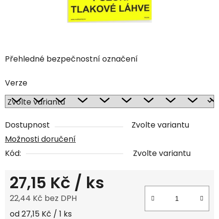
Přehledné bezpečnostní označení
Verze
Dostupnost
Zvolte variantu
Možnosti doručení
Kód:
Zvolte variantu
27,15 Kč
/ ks
22,44 Kč bez DPH
Měrná cena:
od 27,15 Kč / 1 ks