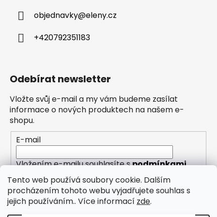
objednavky
@
eleny.cz
+420792351183
Odebírat newsletter
Vložte svůj e-mail a my vám budeme zasílat
informace o nových produktech na našem e-
shopu.
E-mail
Vložením e-mailu souhlasíte s
podmínkami
ochrany osobních údajů
Tento web používá soubory cookie. Dalším
procházením tohoto webu vyjadřujete souhlas s
PŘIHLÁSIT SE
jejich používáním.. Více informací
zde
.