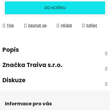
DO KOŠÍKU
Tisk
Zeptat se
Hlídat
Sdílet
Popis
Značka
Traiva s.r.o.
Diskuze
Z
á
Informace pro vás
p