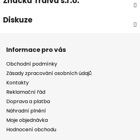
Značka
Traiva s.r.o.
Diskuze
Z
á
Informace pro vás
p
a
Obchodní podmínky
t
Zásady zpracování osobních údajů
í
Kontakty
Reklamační řád
Doprava a platba
Náhradní plnění
Moje objednávka
Hodnocení obchodu