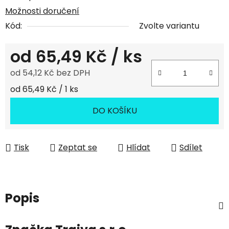
Možnosti doručení
Kód:
Zvolte variantu
od
65,49 Kč
/ ks
od
54,12 Kč
bez DPH
Měrná cena:
od 65,49 Kč / 1 ks
DO KOŠÍKU
Tisk
Zeptat se
Hlídat
Sdílet
Popis