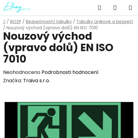
Přejít
Hledat
NÁKUP
na
obsah
KOŠÍK
Domů
/
BOZP
/
Bezpečnostní tabulky
/
Tabulky únikové a bezpečí
/
Nouzový východ (vpravo dolů) EN ISO 7010
Nouzový východ
(vpravo dolů) EN ISO
7010
Průměrné
Neohodnoceno
Podrobnosti hodnocení
hodnocení
Značka:
Traiva s.r.o.
produktu
je
0,0
z
5
hvězdiček.