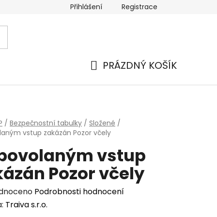
Přihlášení
Registrace
 a platba
Náhradní plnění
Moje objednávka
Hod
PRÁZDNÝ KOŠÍK
NÁKUPNÍ
KOŠÍK
P
/
Bezpečnostní tabulky
/
Složené
/
aným vstup zakázán Pozor včely
povolaným vstup
kázán Pozor včely
rné
dnoceno
Podrobnosti hodnocení
cení
a:
Traiva s.r.o.