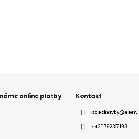
ímáme online platby
Kontakt
objednavky
@
eleny
+420792351183