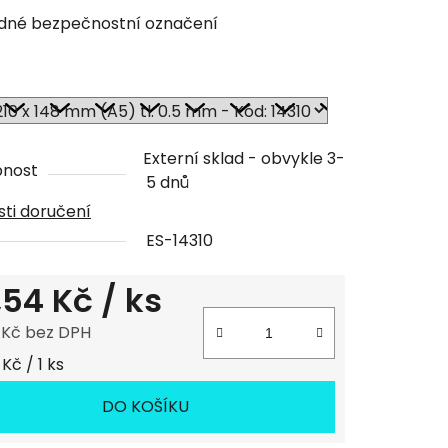
tu
dné bezpečnostní označení
ček.
Externí sklad - obvykle 3-
pnost
5 dnů
ti doručení
ES-14310
,54 Kč
/ ks
 Kč bez DPH
 cena:
Kč / 1 ks
DO KOŠÍKU