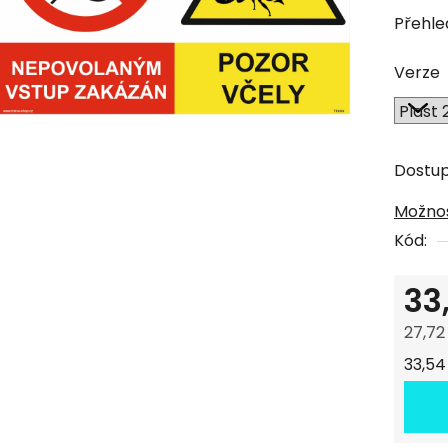
produk
Přehle
je
0,0
Verze
z
5
hvězdi
Dostu
Možnos
Kód:
33
27,72
Měrná
33,54 