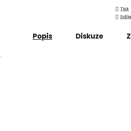
Tisk
Sdíl
Popis
Diskuze
Z
..