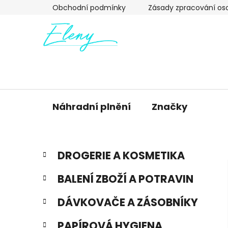
Přejít
Obchodní podmínky
Zásady zpracování os
na
obsah
Náhradní plnění
Značky
P
K
Přeskočit
DROGERIE A KOSMETIKA
a
kategorie
o
t
s
BALENÍ ZBOŽÍ A POTRAVIN
e
t
g
r
DÁVKOVAČE A ZÁSOBNÍKY
o
a
r
PAPÍROVÁ HYGIENA
i