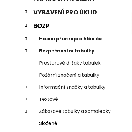
n
e
n
VYBAVENÍ PRO ÚKLID
í
p
BOZP
a
n
Hasicí přístroje a hlásiče
e
Bezpečnostní tabulky
l
Prostorové držáky tabulek
Požární značení a tabulky
Informační značky a tabulky
Textové
Zákazové tabulky a samolepky
Složené