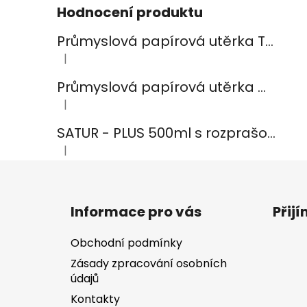
Hodnocení produktu
Průmyslová papírová utěrka TEMCA PROFIX Durex plus - 2ks
|
Hodnocení produktu je 5 z 5 hvězdiček.
Průmyslová papírová utěrka CELTEX Smart White 800, šířka 24cm, 2vrstvy
|
Hodnocení produktu je 5 z 5 hvězdiček.
SATUR - PLUS 500ml s rozprašovačem na koupelny
|
Hodnocení produktu je 5 z 5 hvězdiček.
Z
á
Informace pro vás
Přij
p
a
Obchodní podmínky
t
Zásady zpracování osobních
í
údajů
Kontakty