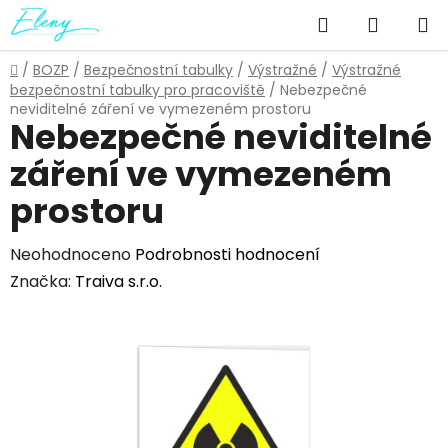
Přejít
Hledat
NÁKUP
na
obsah
KOŠÍK
Domů
/
BOZP
/
Bezpečnostní tabulky
/
Výstražné
/
Výstražné
bezpečnostní tabulky pro pracoviště
/
Nebezpečné
neviditelné záření ve vymezeném prostoru
Nebezpečné neviditelné
záření ve vymezeném
prostoru
Průměrné
Neohodnoceno
Podrobnosti hodnocení
hodnocení
Značka:
Traiva s.r.o.
produktu
je
0,0
z
5
hvězdiček.