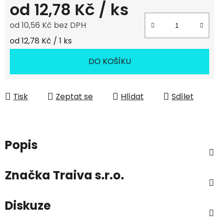
od
12,78 Kč
/ ks
od
10,56 Kč
bez DPH
Měrná cena:
od 12,78 Kč / 1 ks
DO KOŠÍKU
Tisk
Zeptat se
Hlídat
Sdílet
Popis
Značka
Traiva s.r.o.
Diskuze