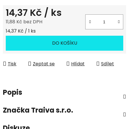
14,37 Kč
/ ks
11,88 Kč bez DPH
Měrná cena:
14,37 Kč / 1 ks
DO KOŠÍKU
Tisk
Zeptat se
Hlídat
Sdílet
Popis
Značka
Traiva s.r.o.
Diskuze