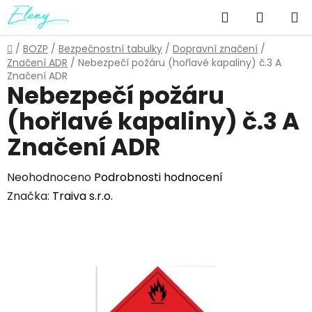
Přejít
Hledat
NÁKUP
na
obsah
KOŠÍK
Domů
/
BOZP
/
Bezpečnostní tabulky
/
Dopravní značení
/
Značení ADR
/
Nebezpečí požáru (hořlavé kapaliny) č.3 A
Značení ADR
Nebezpečí požáru
(hořlavé kapaliny) č.3 A
Značení ADR
Průměrné
Neohodnoceno
Podrobnosti hodnocení
hodnocení
Značka:
Traiva s.r.o.
produktu
je
0,0
z
5
hvězdiček.