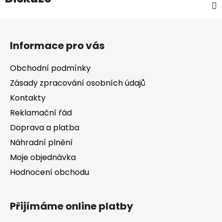
Z
á
Informace pro vás
p
a
Obchodní podmínky
t
Zásady zpracování osobních údajů
í
Kontakty
Reklamační řád
Doprava a platba
Náhradní plnění
Moje objednávka
Hodnocení obchodu
Přijímáme online platby