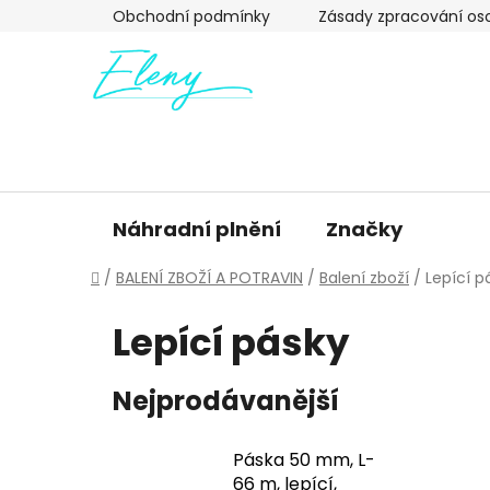
Přejít
Obchodní podmínky
Zásady zpracování os
na
obsah
Náhradní plnění
Značky
Domů
/
BALENÍ ZBOŽÍ A POTRAVIN
/
Balení zboží
/
Lepící p
Lepící pásky
Nejprodávanější
Páska 50 mm, L-
66 m, lepící,