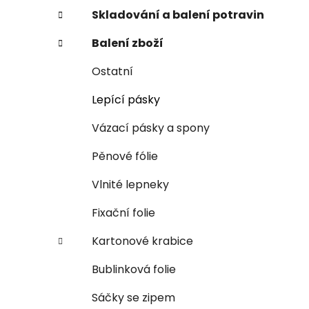
a
Skladování a balení potravin
n
Balení zboží
e
l
Ostatní
Lepící pásky
Vázací pásky a spony
Pěnové fólie
Vlnité lepneky
Fixační folie
Kartonové krabice
Bublinková folie
Sáčky se zipem