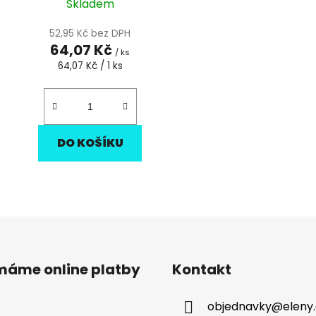
Skladem
52,95 Kč bez DPH
64,07 Kč
/ ks
Měrná
64,07 Kč / 1 ks
cena:
DO KOŠÍKU
O
v
l
á
d
ímáme online platby
Kontakt
a
c
objednavky
@
eleny
í