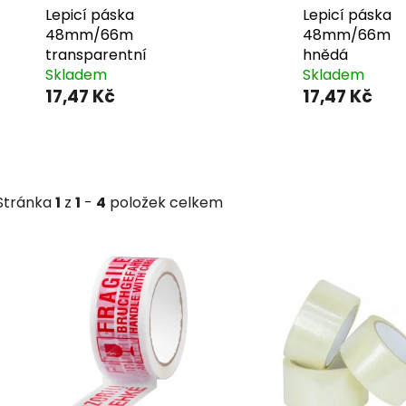
Lepicí páska
Lepicí páska
48mm/66m
48mm/66m
transparentní
hnědá
Skladem
Skladem
17,47 Kč
17,47 Kč
Stránka
1
z
1
-
4
položek celkem
V
ý
p
i
s
p
r