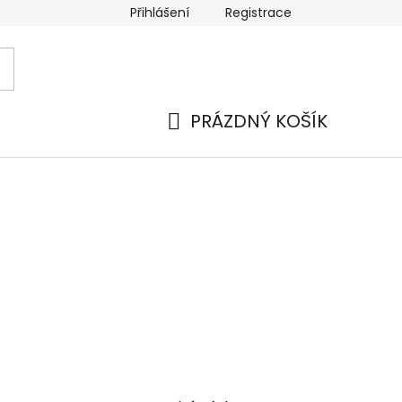
Přihlášení
Registrace
 a platba
Náhradní plnění
Moje objednávka
Hod
PRÁZDNÝ KOŠÍK
NÁKUPNÍ
KOŠÍK