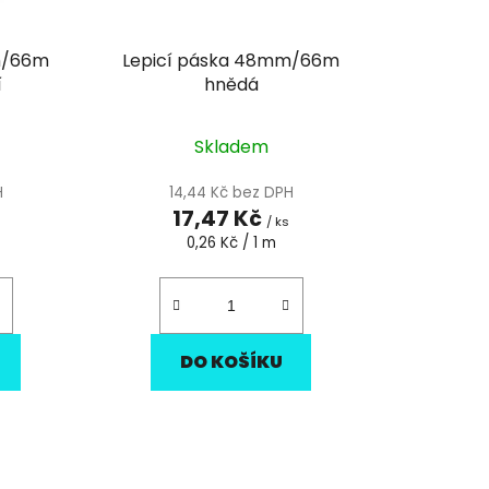
u
k
m/66m
Lepicí páska 48mm/66m
t
í
hnědá
ů
Skladem
H
14,44 Kč bez DPH
17,47 Kč
/ ks
Měrná
0,26 Kč / 1 m
cena:
DO KOŠÍKU