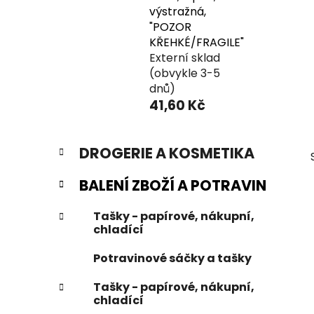
výstražná,
"POZOR
KŘEHKÉ/FRAGILE"
Externí sklad
(obvykle 3-5
dnů)
41,60 Kč
P
K
Přeskočit
DROGERIE A KOSMETIKA
a
o
kategorie
t
s
BALENÍ ZBOŽÍ A POTRAVIN
e
t
g
r
Tašky - papírové, nákupní,
o
chladící
a
r
i
n
Potravinové sáčky a tašky
e
n
Tašky - papírové, nákupní,
í
chladící
p