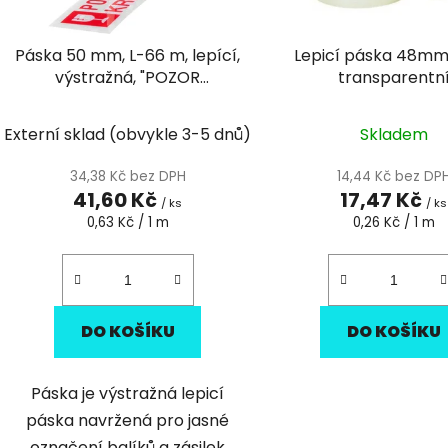
o
d
Páska 50 mm, L-66 m, lepící,
Lepicí páska 48m
u
výstražná, "POZOR
transparentn
k
KŘEHKÉ/FRAGILE"
t
Externí sklad (obvykle 3-5 dnů)
Skladem
ů
34,38 Kč bez DPH
14,44 Kč bez DP
41,60 Kč
17,47 Kč
/ ks
/ ks
Měrná
Měrná
0,63 Kč / 1 m
0,26 Kč / 1 m
cena:
cena:
DO KOŠÍKU
DO KOŠÍKU
Páska je výstražná lepicí
páska navržená pro jasné
označení balíků a zásilek