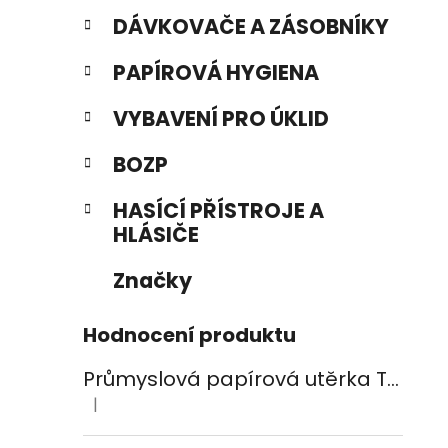
DÁVKOVAČE A ZÁSOBNÍKY
PAPÍROVÁ HYGIENA
VYBAVENÍ PRO ÚKLID
BOZP
HASÍCÍ PŘÍSTROJE A
HLÁSIČE
Značky
Hodnocení produktu
Průmyslová papírová utěrka TEMCA PROFIX Durex plus - 2ks
|
Hodnocení produktu je 5 z 5 hvězdiček.