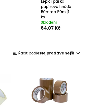
Lepicí páska
papírová hnědá
50mm x 50m [1
ks]
Skladem
64,07 Kč
Ř
Řadit podle:
Nejprodávanější
a
z
e
n
í
p
r
o
d