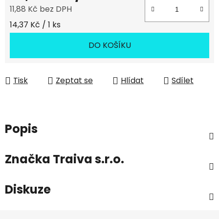
11,88 Kč bez DPH
Měrná cena:
14,37 Kč / 1 ks
DO KOŠÍKU
Tisk
Zeptat se
Hlídat
Sdílet
Popis
Značka
Traiva s.r.o.
Diskuze
Z