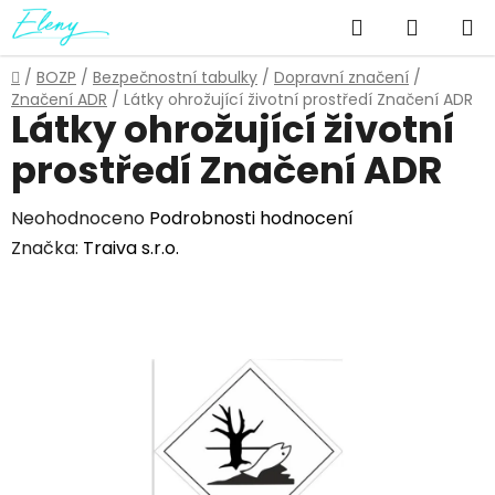
Přejít
Hledat
NÁKUP
na
obsah
KOŠÍK
Domů
/
BOZP
/
Bezpečnostní tabulky
/
Dopravní značení
/
Značení ADR
/
Látky ohrožující životní prostředí Značení ADR
Látky ohrožující životní
prostředí Značení ADR
Průměrné
Neohodnoceno
Podrobnosti hodnocení
hodnocení
Značka:
Traiva s.r.o.
produktu
je
0,0
z
5
hvězdiček.