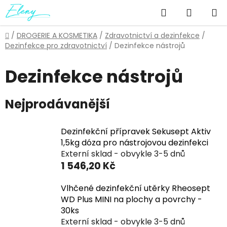
Přejít
Hledat
NÁKUP
na
obsah
KOŠÍK
Domů
/
DROGERIE A KOSMETIKA
/
Zdravotnictví a dezinfekce
/
Dezinfekce pro zdravotnictví
/
Dezinfekce nástrojů
Dezinfekce nástrojů
Nejprodávanější
Dezinfekční přípravek Sekusept Aktiv
1,5kg dóza pro nástrojovou dezinfekci
Externí sklad - obvykle 3-5 dnů
1 546,20 Kč
Vlhčené dezinfekční utěrky Rheosept
WD Plus MINI na plochy a povrchy -
30ks
Externí sklad - obvykle 3-5 dnů