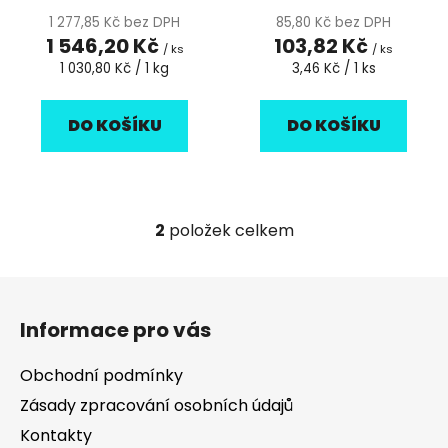
ů
1 277,85 Kč bez DPH
85,80 Kč bez DPH
1 546,20 Kč
103,82 Kč
/ ks
/ ks
Měrná
Měrná
1 030,80 Kč / 1 kg
3,46 Kč / 1 ks
cena:
cena:
DO KOŠÍKU
DO KOŠÍKU
2
položek celkem
O
v
l
Z
á
á
d
Informace pro vás
p
a
a
c
Obchodní podmínky
t
í
Zásady zpracování osobních údajů
í
p
Kontakty
r