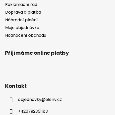
v
Reklamační řád
k
Doprava a platba
y
v
Náhradní plnění
ý
Moje objednávka
p
Hodnocení obchodu
i
s
u
Přijímáme online platby
Kontakt
objednavky
@
eleny.cz
+420792351183