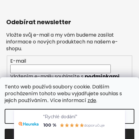
Odebírat newsletter
Vložte svůj e-mail a my vám budeme zasílat
informace o nových produktech na našem e-
shopu.
E-mail
Vložením e-mailu souhlasíte s
podmínkami
ochrany osobních údajů
Tento web používá soubory cookie. Dalším
procházením tohoto webu vyjadřujete souhlas s
PŘIHLÁSIT SE
jejich používáním.. Více informací
zde
.
Nastavení
“Rychlé dodání”
Vytvořil Shoptet
100 %
doporučuje
Odmítnout
Souhlasím
Copyright 2026
Eleny
. Všechna práva vyhrazena.