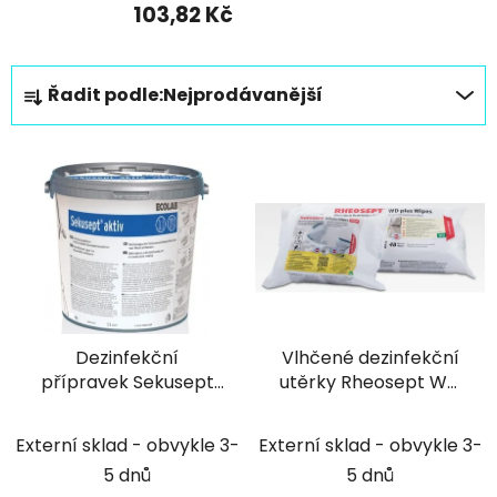
103,82 Kč
Ř
Řadit podle:
Nejprodávanější
a
z
V
e
ý
n
p
í
i
p
s
r
p
o
r
d
Dezinfekční
Vlhčené dezinfekční
o
u
přípravek Sekusept
utěrky Rheosept WD
d
k
Aktiv 1,5kg dóza pro
Plus MINI na plochy a
u
t
nástrojovou
povrchy - 30ks
k
Externí sklad - obvykle 3-
Externí sklad - obvykle 3-
ů
dezinfekci
t
5 dnů
5 dnů