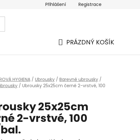
Přihlášení
Registrace
 a platba
Náhradní plnění
Moje objednávka
Hod
PRÁZDNÝ KOŠÍK
NÁKUPNÍ
KOŠÍK
ÍROVÁ HYGIENA
/
Ubrousky
/
Barevné ubrousky
/
ubrousky
/
Ubrousky 25x25cm černé 2-vrstvé, 100
rousky 25x25cm
né 2-vrstvé, 100
bal.