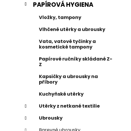
PAPÍROVÁ HYGIENA
i
n
e
n
Vložky, tampony
í
p
Vlhčené utěrky a ubrousky
a
Vata, vatové tyčinky a
n
kosmetické tampony
e
l
Papírové ručníky skládané Z-
Z
Kapsičky a ubrousky na
příbory
Kuchyňské utěrky
Utěrky z netkané textilie
Ubrousky
Barevné ubrousky