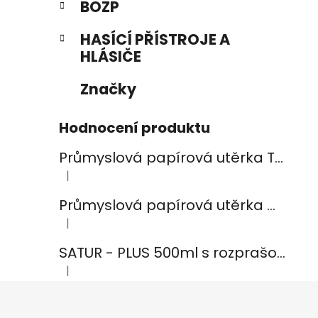
BOZP
HASÍCÍ PŘÍSTROJE A
HLÁSIČE
Značky
Hodnocení produktu
Průmyslová papírová utěrka TEMCA PROFIX Durex plus - 2ks
|
Hodnocení produktu je 5 z 5 hvězdiček.
Průmyslová papírová utěrka CELTEX Smart White 800, šířka 24cm, 2vrstvy
|
Hodnocení produktu je 5 z 5 hvězdiček.
SATUR - PLUS 500ml s rozprašovačem na koupelny
|
Hodnocení produktu je 5 z 5 hvězdiček.
Z