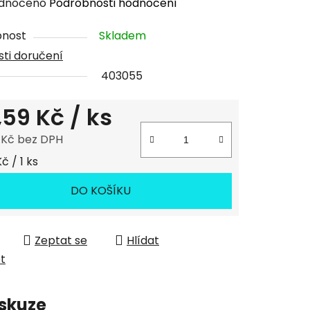
rné
dnoceno
Podrobnosti hodnocení
cení
pnost
Skladem
tu
ti doručení
403055
,59 Kč
/ ks
ček.
 Kč bez DPH
 cena:
č / 1 ks
DO KOŠÍKU
Zeptat se
Hlídat
et
skuze