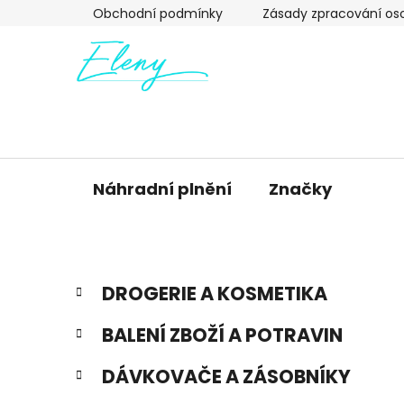
Přejít
Obchodní podmínky
Zásady zpracování os
na
obsah
Náhradní plnění
Značky
P
K
Přeskočit
DROGERIE A KOSMETIKA
a
kategorie
o
t
s
BALENÍ ZBOŽÍ A POTRAVIN
e
t
g
r
DÁVKOVAČE A ZÁSOBNÍKY
o
a
r