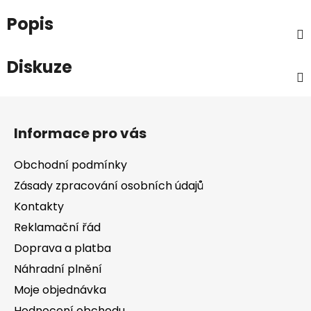
Popis
Diskuze
Z
á
Informace pro vás
p
a
Obchodní podmínky
t
Zásady zpracování osobních údajů
í
Kontakty
Reklamační řád
Doprava a platba
Náhradní plnění
Moje objednávka
Hodnocení obchodu