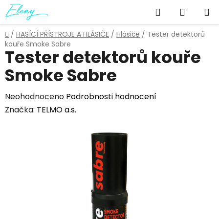
Přejít
Hledat
NÁKUP
na
obsah
KOŠÍK
Domů
/
HASÍCÍ PŘÍSTROJE A HLÁSIČE
/
Hlásiče
/
Tester detektorů
kouře Smoke Sabre
Tester detektorů kouře
Smoke Sabre
Průměrné
Neohodnoceno
Podrobnosti hodnocení
hodnocení
Značka:
TELMO a.s.
produktu
je
0,0
z
5
hvězdiček.