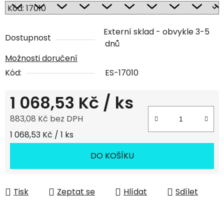
Externí sklad - obvykle 3-5
Dostupnost
dnů
Možnosti doručení
Kód:
ES-17010
1 068,53 Kč
/ ks
883,08 Kč bez DPH
Měrná cena:
1 068,53 Kč / 1 ks
DO KOŠÍKU
Tisk
Zeptat se
Hlídat
Sdílet