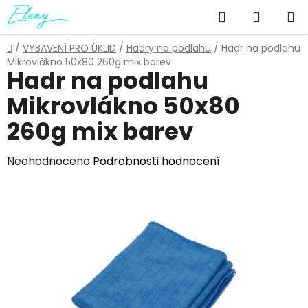
Přejít
Hledat
NÁKUP
na
obsah
KOŠÍK
Domů
/
VYBAVENÍ PRO ÚKLID
/
Hadry na podlahu
/
Hadr na podlahu
Mikrovlákno 50x80 260g mix barev
Hadr na podlahu
Mikrovlákno 50x80
260g mix barev
Průměrné
Neohodnoceno
Podrobnosti hodnocení
hodnocení
produktu
je
0,0
z
5
hvězdiček.