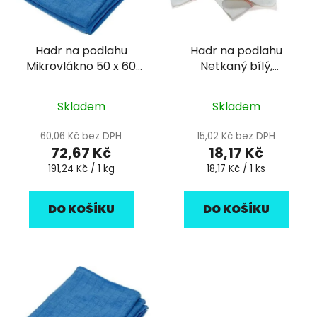
Hadr na podlahu
Hadr na podlahu
Mikrovlákno 50 x 60
Netkaný bílý,
cm , 380 g mix barev
60x70cm
Skladem
Skladem
60,06 Kč bez DPH
15,02 Kč bez DPH
72,67 Kč
18,17 Kč
Měrná
Měrná
191,24 Kč / 1 kg
18,17 Kč / 1 ks
cena:
cena:
DO KOŠÍKU
DO KOŠÍKU