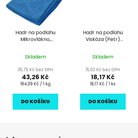
Hadr na podlahu
Hadr na podlahu
Mikrovlákno,
Viskóza (Petr)
50x60cm, 240g mix
oranžový, 60x70cm
barev
Skladem
Skladem
35,75 Kč bez DPH
15,02 Kč bez DPH
43,26 Kč
18,17 Kč
Měrná
Měrná
184,09 Kč / 1 kg
18,17 Kč / 1 ks
cena:
cena:
DO KOŠÍKU
DO KOŠÍKU
Z
á