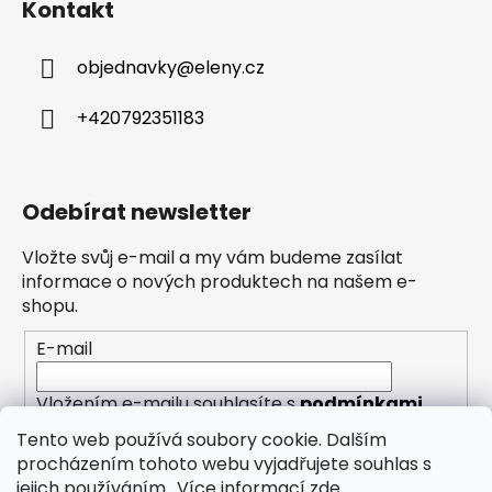
Kontakt
objednavky
@
eleny.cz
+420792351183
Odebírat newsletter
Vložte svůj e-mail a my vám budeme zasílat
informace o nových produktech na našem e-
shopu.
E-mail
Vložením e-mailu souhlasíte s
podmínkami
ochrany osobních údajů
Tento web používá soubory cookie. Dalším
procházením tohoto webu vyjadřujete souhlas s
PŘIHLÁSIT SE
jejich používáním.. Více informací
zde
.