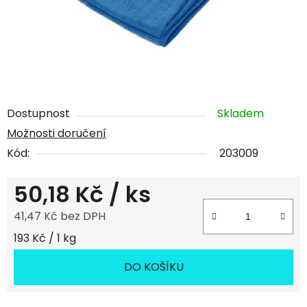
Dostupnost
Skladem
Možnosti doručení
Kód:
203009
50,18 Kč
/ ks
41,47 Kč bez DPH
Měrná cena:
193 Kč / 1 kg
DO KOŠÍKU