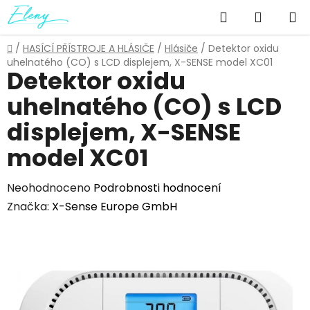
Přejít
Hledat
NÁKUP
na
obsah
KOŠÍK
Domů
/
HASÍCÍ PŘÍSTROJE A HLÁSIČE
/
Hlásiče
/
Detektor oxidu
uhelnatého (CO) s LCD displejem, X-SENSE model XC01
Detektor oxidu
uhelnatého (CO) s LCD
displejem, X-SENSE
model XC01
Průměrné
Neohodnoceno
Podrobnosti hodnocení
hodnocení
Značka:
X-Sense Europe GmbH
produktu
je
0,0
z
5