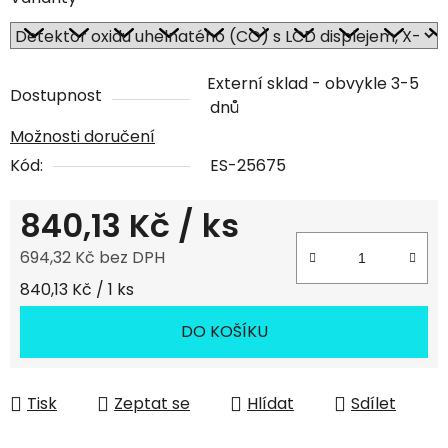
Externí sklad - obvykle 3-5
Dostupnost
dnů
Možnosti doručení
Kód:
ES-25675
840,13 Kč
/ ks
694,32 Kč bez DPH
Měrná cena:
840,13 Kč / 1 ks
DO KOŠÍKU
Tisk
Zeptat se
Hlídat
Sdílet