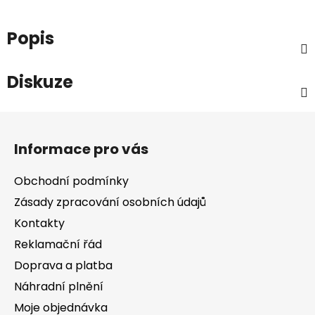
Popis
Diskuze
Z
á
Informace pro vás
p
a
Obchodní podmínky
t
Zásady zpracování osobních údajů
í
Kontakty
Reklamační řád
Doprava a platba
Náhradní plnění
Moje objednávka