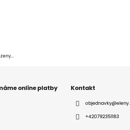
eny...
ímáme online platby
Kontakt
objednavky
@
eleny
+420792351183