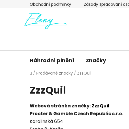
Přejít
Obchodní podmínky
Zásady zpracování os
na
obsah
Náhradní plnění
Značky
Domů
/
Prodávané značky
/
ZzzQuil
ZzzQuil
Webová stránka značky:
ZzzQuil
Procter & Gamble Czech Republic s.r.o.
Karolinská 654