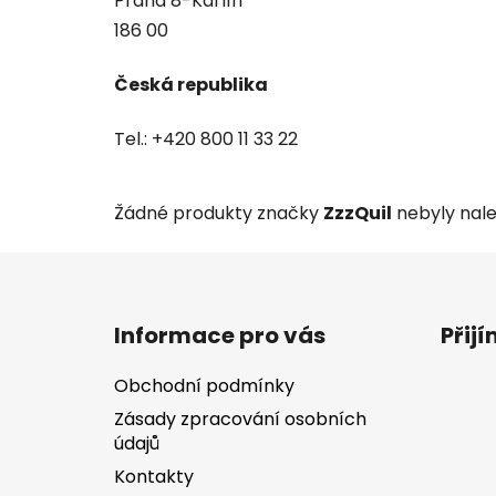
Praha 8-Karlín
186 00
Česká republika
Tel.: +420 800 11 33 22
Žádné produkty značky
ZzzQuil
nebyly nalez
Z
á
Informace pro vás
Přij
p
a
Obchodní podmínky
t
Zásady zpracování osobních
í
údajů
Kontakty