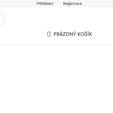
Přihlášení
Registrace
 a platba
Náhradní plnění
Moje objednávka
Hod
PRÁZDNÝ KOŠÍK
NÁKUPNÍ
KOŠÍK