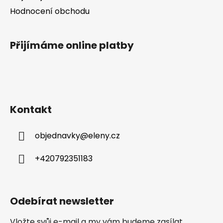
Hodnocení obchodu
Přijímáme online platby
Kontakt
objednavky
@
eleny.cz
+420792351183
Odebírat newsletter
Vložte svůj e-mail a my vám budeme zasílat