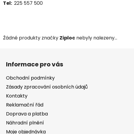
Tel:
225 557 500
Žádné produkty značky
Ziploc
nebyly nalezeny...
Z
á
Informace pro vás
p
a
Obchodní podmínky
t
Zásady zpracování osobních údajů
í
Kontakty
Reklamační řád
Doprava a platba
Náhradní plnění
Moje objednávka