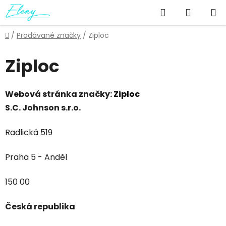
Přejít
Hledat
NÁKUP
na
obsah
KOŠÍK
Domů
/
Prodávané značky
/
Ziploc
Ziploc
Webová stránka značky:
Ziploc
S.C. Johnson s.r.o.
Radlická 519
Praha 5 - Anděl
150 00
Česká republika