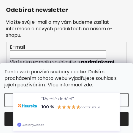
Odebírat newsletter
Vložte svůj e-mail a my vám budeme zasílat
informace o nových produktech na našem e-
shopu.
E-mail
Vložením e-mailu souhlasíte s
podmínkami
ochrany osobních údajů
Tento web používá soubory cookie. Dalším
procházením tohoto webu vyjadřujete souhlas s
PŘIHLÁSIT SE
jejich používáním.. Více informací
zde
.
“Rychlé dodání”
Nastavení
100 %
doporučuje
Vytvořil Shoptet
Odmítnout
Souhlasím
Copyright 2026
Eleny
. Všechna práva vyhrazena.
Overenyweb.cz
Upravit nastavení cookies