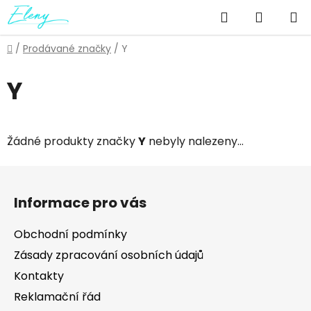
Přejít
Hledat
NÁKUP
na
obsah
KOŠÍK
Domů
/
Prodávané značky
/
Y
Y
Žádné produkty značky
Y
nebyly nalezeny...
Z
á
Informace pro vás
p
a
Obchodní podmínky
t
Zásady zpracování osobních údajů
í
Kontakty
Reklamační řád