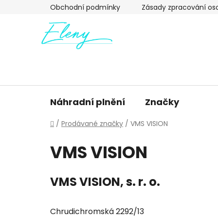
Přejít
Obchodní podmínky
Zásady zpracování os
na
obsah
Náhradní plnění
Značky
Domů
/
Prodávané značky
/
VMS VISION
VMS VISION
VMS VISION, s. r. o.
Chrudichromská 2292/13