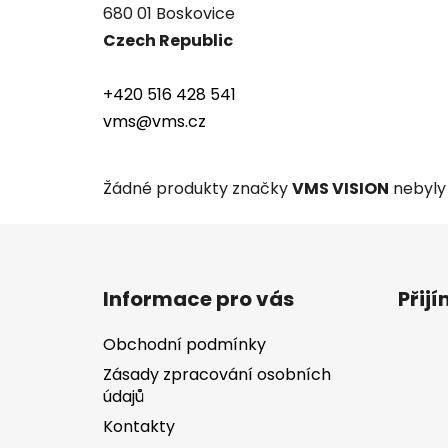
680 01 Boskovice
Czech Republic
+420 516 428 541
vms@vms.cz
Žádné produkty značky
VMS VISION
nebyly 
Z
á
Informace pro vás
Přij
p
a
Obchodní podmínky
t
Zásady zpracování osobních
í
údajů
Kontakty