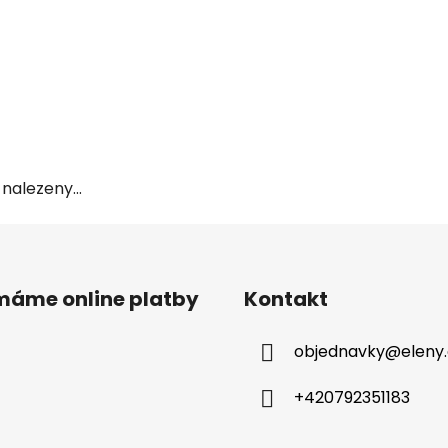
nalezeny...
ímáme online platby
Kontakt
objednavky
@
eleny
+420792351183