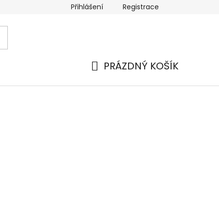
Přihlášení
Registrace
 a platba
Náhradní plnění
Moje objednávka
Hod
PRÁZDNÝ KOŠÍK
NÁKUPNÍ
KOŠÍK