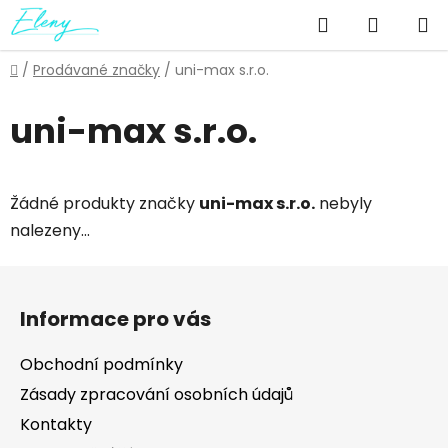
Přejít
Hledat
NÁKUP
na
obsah
KOŠÍK
Domů
/
Prodávané značky
/
uni-max s.r.o.
uni-max s.r.o.
Žádné produkty značky
uni-max s.r.o.
nebyly
nalezeny...
Z
á
Informace pro vás
p
a
Obchodní podmínky
t
Zásady zpracování osobních údajů
í
Kontakty