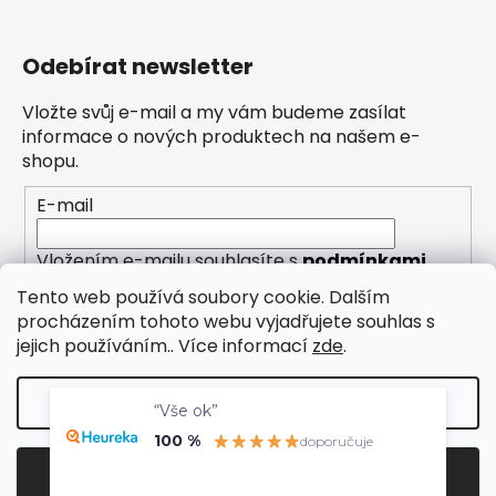
Odebírat newsletter
Vložte svůj e-mail a my vám budeme zasílat
informace o nových produktech na našem e-
shopu.
E-mail
Vložením e-mailu souhlasíte s
podmínkami
ochrany osobních údajů
Tento web používá soubory cookie. Dalším
procházením tohoto webu vyjadřujete souhlas s
PŘIHLÁSIT SE
jejich používáním.. Více informací
zde
.
“Vše ok”
Nastavení
100 %
doporučuje
Vytvořil Shoptet
Odmítnout
Souhlasím
Copyright 2026
Eleny
. Všechna práva vyhrazena.
Overenyweb.cz