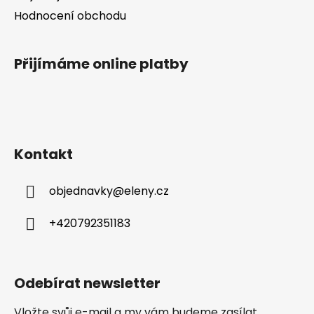
Hodnocení obchodu
Přijímáme online platby
Kontakt
objednavky
@
eleny.cz
+420792351183
Odebírat newsletter
Vložte svůj e-mail a my vám budeme zasílat