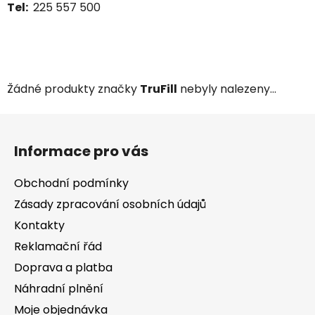
Tel:
225 557 500
Žádné produkty značky
TruFill
nebyly nalezeny...
Z
á
Informace pro vás
p
a
Obchodní podmínky
t
Zásady zpracování osobních údajů
í
Kontakty
Reklamační řád
Doprava a platba
Náhradní plnění
Moje objednávka