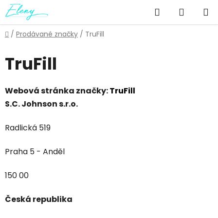
Přejít
Hledat
NÁKUP
na
obsah
KOŠÍK
Domů
/
Prodávané značky
/
TruFill
TruFill
Webová stránka značky:
TruFill
S.C. Johnson s.r.o.
Radlická 519
Praha 5 - Anděl
150 00
Česká republika