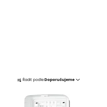
Ř
Řadit podle:
Doporučujeme
a
z
e
n