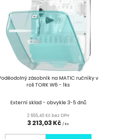
í
p
r
o
d
u
k
t
ů
Voděodolný zásobník na MATIC ručníky v
roli TORK W6 - 1ks
Externí sklad - obvykle 3-5 dnů
2 655,40 Kč bez DPH
3 213,03 Kč
/ ks