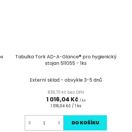
ox
Tabulka Tork AD-A-Glance® pro hygienický
stojan 511055 - 1ks
Externí sklad - obvykle 3-5 dnů
839,70 Kč bez DPH
1 016,04 Kč
/ ks
Měrná
1 016,04 Kč / 1 ks
cena:
DO KOŠÍKU