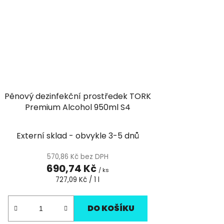
Pěnový dezinfekční prostředek TORK
Premium Alcohol 950ml S4
Externí sklad - obvykle 3-5 dnů
570,86 Kč bez DPH
690,74 Kč
/ ks
Měrná
727,09 Kč / 1 l
cena:
DO KOŠÍKU