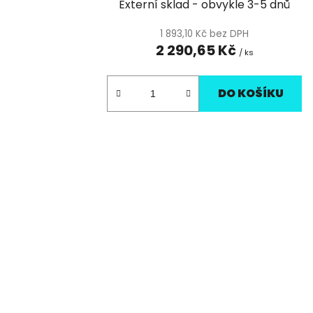
Externí sklad - obvykle 3-5 dnů
1 893,10 Kč bez DPH
2 290,65 Kč
/ ks
DO KOŠÍKU