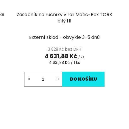
39
Zásobník na ručníky v roli Matic-Box TORK
bílý H1
Externí sklad - obvykle 3-5 dnů
3 828 Kč bez DPH
4 631,88 Kč
/ ks
Měrná
4 631,88 Kč / 1 ks
cena:
DO KOŠÍKU