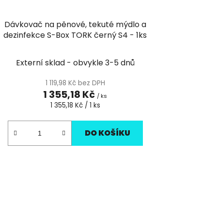
Dávkovač na pěnové, tekuté mýdlo a
dezinfekce S-Box TORK černý S4 - 1ks
Externí sklad - obvykle 3-5 dnů
1 119,98 Kč bez DPH
1 355,18 Kč
/ ks
Měrná
1 355,18 Kč / 1 ks
cena:
DO KOŠÍKU