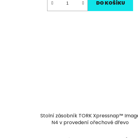
DO KOŠÍKU
Stolní zásobník TORK Xpressnap™ Imag
N4 v provedení ořechové dřevo