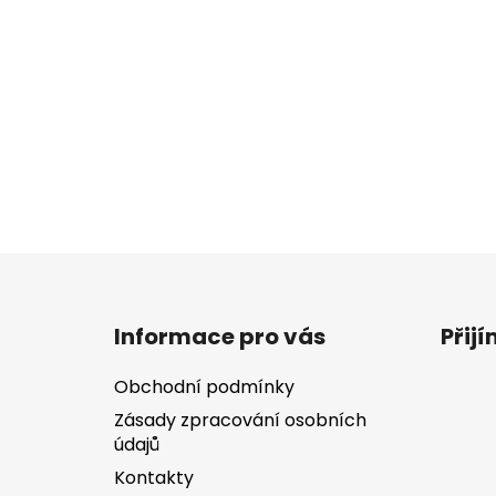
Z
á
Informace pro vás
Přij
p
a
Obchodní podmínky
t
Zásady zpracování osobních
í
údajů
Kontakty