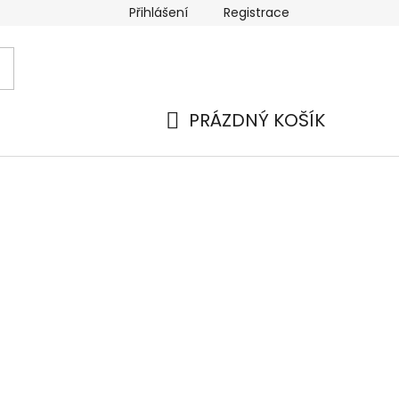
Přihlášení
Registrace
 a platba
Náhradní plnění
Moje objednávka
Hod
PRÁZDNÝ KOŠÍK
NÁKUPNÍ
KOŠÍK