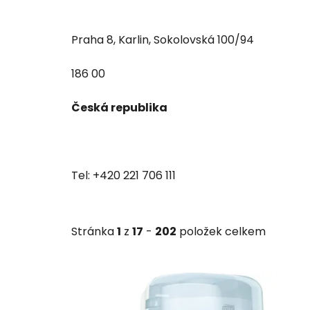
Praha 8, Karlin, Sokolovská 100/94
186 00
Česká republika
Tel: +420 221 706 111
Stránka
1
z
17
-
202
položek celkem
V
ý
p