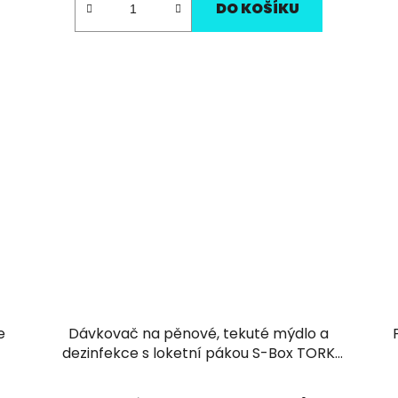
DO KOŠÍKU
e
Dávkovač na pěnové, tekuté mýdlo a
dezinfekce s loketní pákou S-Box TORK
černý S4 - 1ks