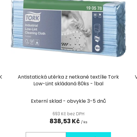
K
Antistatická utěrka z netkané textílie Tork
Low-Lint skládaná 80ks - 1bal
Externí sklad - obvykle 3-5 dnů
693 Kč bez DPH
838,53 Kč
/ ks