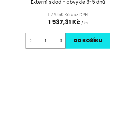
Externí sklad - obvykle 3-5 dnů
1 270,50 Kč bez DPH
1 537,31 Kč
/ ks
DO KOŠÍKU