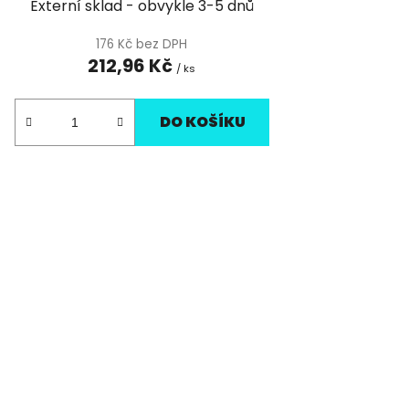
Externí sklad - obvykle 3-5 dnů
176 Kč bez DPH
212,96 Kč
/ ks
DO KOŠÍKU