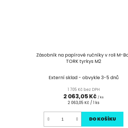
Zásobník na papírové ručníky v roli M-B
TORK tyrkys M2
Externí sklad - obvykle 3-5 dnů
1 705 Kč bez DPH
2 063,05 Kč
/ ks
Měrná
2 063,05 Kč / 1 ks
cena:
DO KOŠÍKU