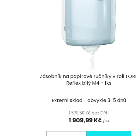
i
s
p
r
o
d
u
k
t
Zásobník na papírové ručníky v roli TOR
ů
Reflex bílý M4 - 1ks
Externí sklad - obvykle 3-5 dnů
1 578,50 Kč bez DPH
1 909,99 Kč
/ ks