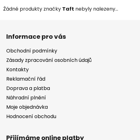
Žádné produkty značky
Taft
nebyly nalezeny...
Z
á
Informace pro vás
p
a
Obchodní podmínky
t
Zásady zpracování osobních údajů
í
Kontakty
Reklamační řád
Doprava a platba
Náhradní plnění
Moje objednávka
Hodnocení obchodu
Přijímáme online platby