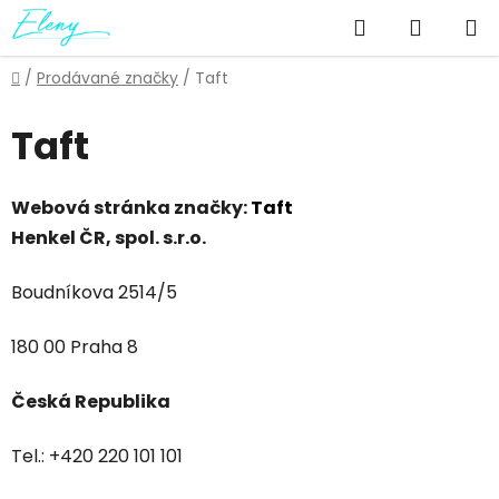
Přejít
Hledat
NÁKUP
na
obsah
KOŠÍK
Domů
/
Prodávané značky
/
Taft
Taft
Webová stránka značky:
Taft
Henkel ČR, spol. s.r.o.
Boudníkova 2514/5
180 00 Praha 8
Česká Republika
Tel.: +420 220 101 101