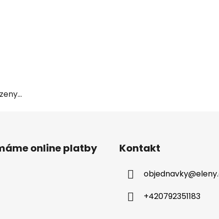
eny...
ímáme online platby
Kontakt
objednavky
@
eleny
+420792351183