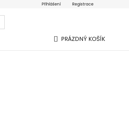
Přihlášení
Registrace
 a platba
Náhradní plnění
Moje objednávka
Hod
PRÁZDNÝ KOŠÍK
NÁKUPNÍ
KOŠÍK