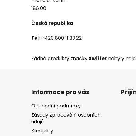
Praha 8-Karlín
186 00
Česká republika
Tel.: +420 800 11 33 22
Žádné produkty značky
Swiffer
nebyly nalez
Z
á
Informace pro vás
Přij
p
a
Obchodní podmínky
t
Zásady zpracování osobních
í
údajů
Kontakty