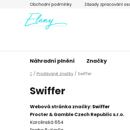
Přejít
Obchodní podmínky
Zásady zpracování os
na
obsah
Náhradní plnění
Značky
Domů
/
Prodávané značky
/
Swiffer
Swiffer
Webová stránka značky:
Swiffer
Procter & Gamble Czech Republic s.r.o.
Karolinská 654