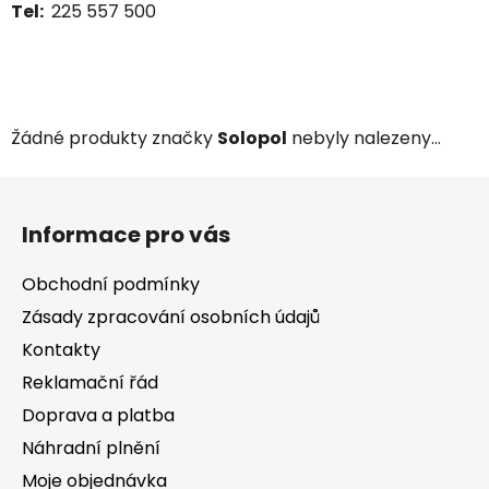
Tel:
225 557 500
Žádné produkty značky
Solopol
nebyly nalezeny...
Z
á
Informace pro vás
p
a
Obchodní podmínky
t
Zásady zpracování osobních údajů
í
Kontakty
Reklamační řád
Doprava a platba
Náhradní plnění
Moje objednávka