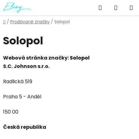
Přejít
Hledat
NÁKUP
na
obsah
KOŠÍK
Domů
/
Prodávané značky
/
Solopol
Solopol
Webová stránka značky:
Solopol
S.C. Johnson s.r.o.
Radlická 519
Praha 5 - Anděl
150 00
Česká republika