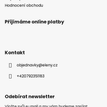
Hodnocení obchodu
Přijímáme online platby
Kontakt
objednavky
@
eleny.cz
+420792351183
Odebírat newsletter
Vložte svůj e-mail a my vám budeme zasílat