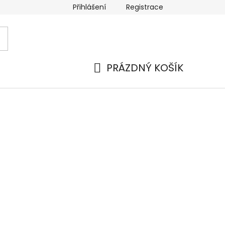
Přihlášení
Registrace
 a platba
Náhradní plnění
Moje objednávka
Hod
PRÁZDNÝ KOŠÍK
NÁKUPNÍ
KOŠÍK