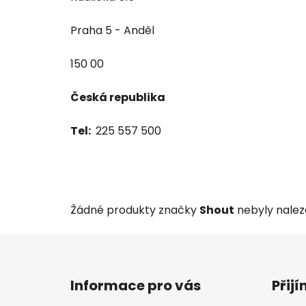
Praha 5 - Anděl
150 00
Česká republika
Tel:
225 557 500
Žádné produkty značky
Shout
nebyly naleze
Z
á
Informace pro vás
Přij
p