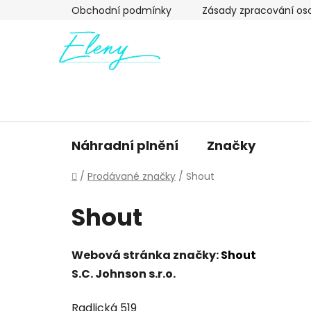
Přejít
Obchodní podmínky
Zásady zpracování os
na
obsah
Náhradní plnění
Značky
Domů
/
Prodávané značky
/
Shout
Shout
Webová stránka značky:
Shout
S.C. Johnson s.r.o.
Radlická 519