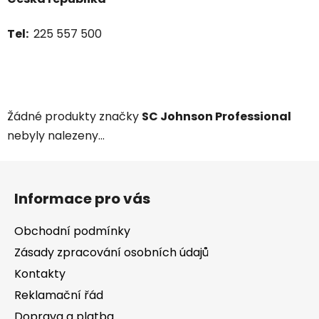
Tel:
225 557 500
Žádné produkty značky
SC Johnson Professional
nebyly nalezeny...
Z
á
Informace pro vás
p
a
Obchodní podmínky
t
Zásady zpracování osobních údajů
í
Kontakty
Reklamační řád
Doprava a platba