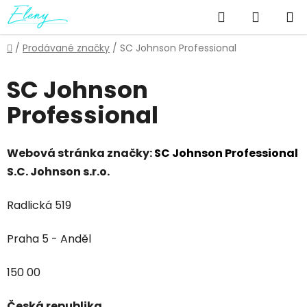
Přejít
Hledat
NÁKUP
na
obsah
KOŠÍK
Domů
/
Prodávané značky
/
SC Johnson Professional
SC Johnson
Professional
Webová stránka značky:
SC Johnson Professional
S.C. Johnson s.r.o.
Radlická 519
Praha 5 - Anděl
150 00
Česká republika