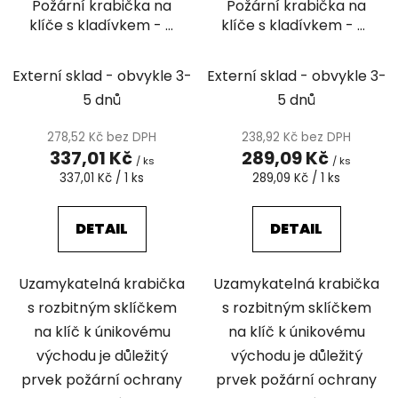
Požární krabička na
Požární krabička na
o
u
klíče s kladívkem - V
klíče s kladívkem - M,
d
k
(kovová
100 x 100 x 40 mm
u
t
uzamykatelná), 120 x
k
Externí sklad - obvykle 3-
Externí sklad - obvykle 3-
ů
150 x 40mm
t
5 dnů
5 dnů
ů
278,52 Kč bez DPH
238,92 Kč bez DPH
337,01 Kč
289,09 Kč
/ ks
/ ks
Měrná
Měrná
337,01 Kč / 1 ks
289,09 Kč / 1 ks
cena:
cena:
DETAIL
DETAIL
Uzamykatelná krabička
Uzamykatelná krabička
s rozbitným sklíčkem
s rozbitným sklíčkem
na klíč k únikovému
na klíč k únikovému
východu je důležitý
východu je důležitý
prvek požární ochrany
prvek požární ochrany