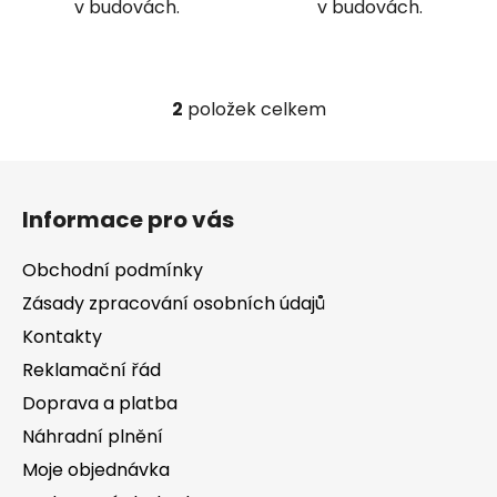
v budovách.
v budovách.
2
položek celkem
O
v
l
Z
á
á
d
Informace pro vás
p
a
a
c
Obchodní podmínky
t
í
Zásady zpracování osobních údajů
í
p
Kontakty
r
v
Reklamační řád
k
Doprava a platba
y
v
Náhradní plnění
ý
Moje objednávka
p