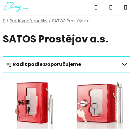
Přejít
Hledat
NÁKUP
na
obsah
KOŠÍK
Domů
/
Prodávané značky
/
SATOS Prostějov a.s.
SATOS Prostějov a.s.
Ř
Řadit podle:
Doporučujeme
a
z
V
e
ý
n
p
í
i
p
s
r
p
o
r
d