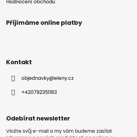
Hodnocení obchodu
i
s
u
Přijímáme online platby
Kontakt
objednavky
@
eleny.cz
+420792351183
Odebírat newsletter
Vložte svůj e-mail a my vám budeme zasílat